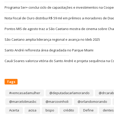
Programa Ser+ conclui ciclo de capacitações e investimentos na Coope
Nota Fiscal de Ouro distribui R$ 59 mil em prêmios a moradores de Di
Pontos MIS de agosto traz a São Caetano mostra de cinema sobre Cha
São Caetano amplia liderança regional e avança no Ideb 2025
Santo André refloresta área degradada no Parque Miami
Cauã Soares valoriza vitória do Santo André e projeta sequência na C
Tags
#vemcasadamulher
@deputadacarlamorando
@drcarab
@marcelolimasbc
@marcovinholi
@orlandomorando
Acerta
acisa
bispo
crédito
Define
dentes