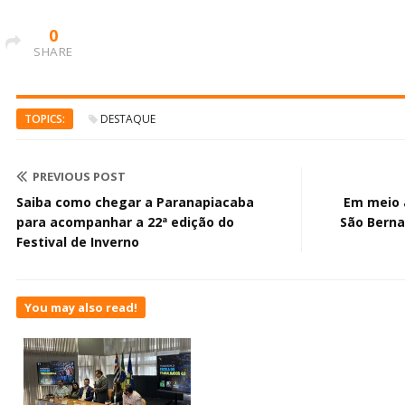
0
SHARE
TOPICS:
DESTAQUE
PREVIOUS POST
Saiba como chegar a Paranapiacaba
Em meio 
para acompanhar a 22ª edição do
São Berna
Festival de Inverno
You may also read!