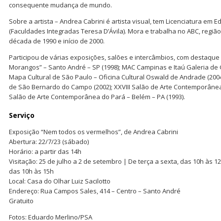
consequente mudança de mundo.
Sobre a artista – Andrea Cabrini é artista visual, tem Licenciatura em E
(Faculdades Integradas Teresa D’Ávila). Mora e trabalha no ABC, regiã
década de 1990 e início de 2000.
Participou de várias exposições, salões e intercâmbios, com destaque
Morangos” – Santo André – SP (1998); MAC Campinas e Itaú Galeria de G
Mapa Cultural de São Paulo – Oficina Cultural Oswald de Andrade (20
de São Bernardo do Campo (2002); XXVIII Salão de Arte Contemporânea 
Salão de Arte Contemporânea do Pará – Belém – PA (1993).
Serviço
Exposição “Nem todos os vermelhos”, de Andrea Cabrini
Abertura: 22/7/23 (sábado)
Horário: a partir das 14h
Visitação: 25 de julho a 2 de setembro | De terça a sexta, das 10h às 
das 10h às 15h
Local: Casa do Olhar Luiz Sacilotto
Endereço: Rua Campos Sales, 414 – Centro – Santo André
Gratuito
Fotos: Eduardo Merlino/PSA