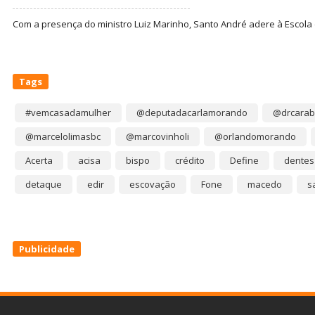
Com a presença do ministro Luiz Marinho, Santo André adere à Escola
Tags
#vemcasadamulher
@deputadacarlamorando
@drcarab
@marcelolimasbc
@marcovinholi
@orlandomorando
Acerta
acisa
bispo
crédito
Define
dentes
detaque
edir
escovação
Fone
macedo
s
Publicidade