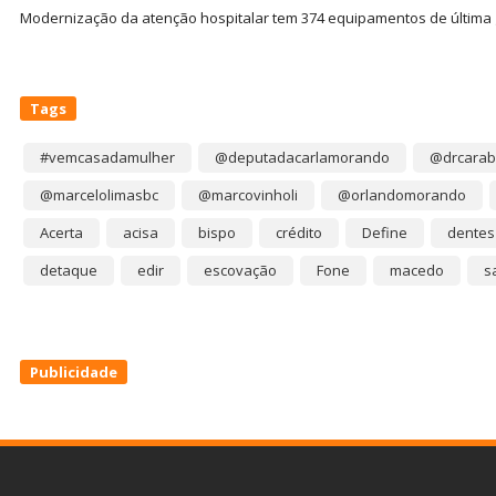
Modernização da atenção hospitalar tem 374 equipamentos de última
Tags
#vemcasadamulher
@deputadacarlamorando
@drcarab
@marcelolimasbc
@marcovinholi
@orlandomorando
Acerta
acisa
bispo
crédito
Define
dentes
detaque
edir
escovação
Fone
macedo
s
Publicidade