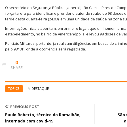
O secretário da Segurança Pública, general João Camilo Pires de Cam
força-tarefa para identificar e prender o autor do roubo de 98 doses 
tarde desta quarta-feira (24.03), em uma unidade de saúde na zona sul
Informações iniciais apontam, em primeiro lugar, que um homem arma
estabelecimento, no bairro de Americanópolis, e levou 98 doses de vac
Policiais Militares, portanto, já realizam diligências em busca do crimi
pelo 98º DP, onde a ocorrência será registrada.
0
SHARE
TOPICS:
DESTAQUE
PREVIOUS POST
Paulo Roberto, técnico do Ramalhão,
São 
internado com covid-19
a