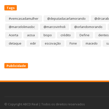
Tags
#vemcasadamulher
@deputadacarlamorando
@drcarab
@marcelolimasbc
@marcovinholi
@orlandomorando
Acerta
acisa
bispo
crédito
Define
dentes
detaque
edir
escovação
Fone
macedo
s
Publicidade
© Copyright ABCD Real | Todos os direitos reservados