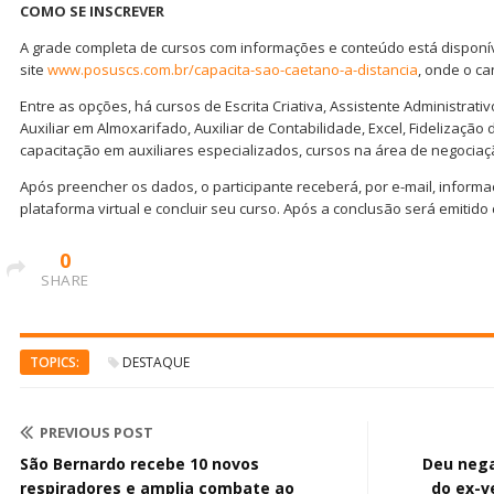
COMO SE INSCREVER
A grade completa de cursos com informações e conteúdo está disponí
site
www.posuscs.com.br/capacita-sao-caetano-a-distancia
, onde o ca
Entre as opções, há cursos de Escrita Criativa, Assistente Administrat
Auxiliar em Almoxarifado, Auxiliar de Contabilidade, Excel, Fidelização
capacitação em auxiliares especializados, cursos na área de negociaçã
Após preencher os dados, o participante receberá, por e-mail, inform
plataforma virtual e concluir seu curso. Após a conclusão será emitido c
0
SHARE
TOPICS:
DESTAQUE
PREVIOUS POST
São Bernardo recebe 10 novos
Deu nega
respiradores e amplia combate ao
do ex-v