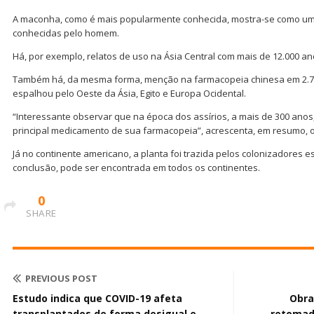
A maconha, como é mais popularmente conhecida, mostra-se como uma
conhecidas pelo homem.
Há, por exemplo, relatos de uso na Ásia Central com mais de 12.000 an
Também há, da mesma forma, menção na farmacopeia chinesa em 2.700
espalhou pelo Oeste da Ásia, Egito e Europa Ocidental.
“Interessante observar que na época dos assírios, a mais de 300 anos
principal medicamento de sua farmacopeia”, acrescenta, em resumo, 
Já no continente americano, a planta foi trazida pelos colonizadores 
conclusão, pode ser encontrada em todos os continentes.
0
SHARE
PREVIOUS POST
Estudo indica que COVID-19 afeta
Obra
transplantados de forma desigual e
retomad