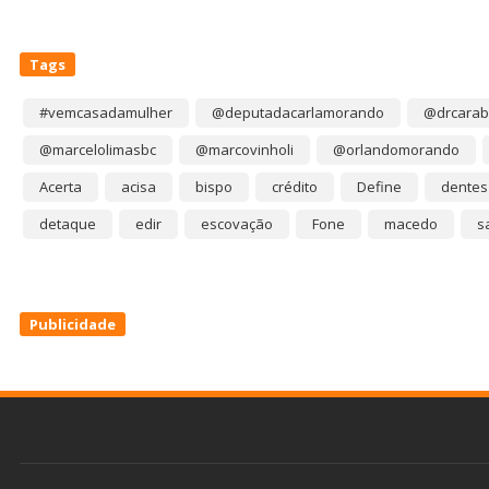
Tags
#vemcasadamulher
@deputadacarlamorando
@drcarab
@marcelolimasbc
@marcovinholi
@orlandomorando
Acerta
acisa
bispo
crédito
Define
dentes
detaque
edir
escovação
Fone
macedo
s
Publicidade