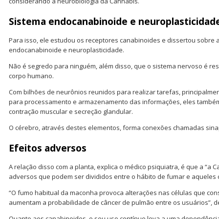
considerando a neurobiologia da Cannabis.
Sistema endocanabinoide e neuroplasticidad
Para isso, ele estudou os receptores canabinoides e dissertou sobre 
endocanabinoide e neuroplasticidade.
Não é segredo para ninguém, além disso, que o sistema nervoso é re
corpo humano.
Com bilhões de neurônios reunidos para realizar tarefas, principalme
para processamento e armazenamento das informações, eles também
contração muscular e secreção glandular.
O cérebro, através destes elementos, forma conexões chamadas sina
Efeitos adversos
A relação disso com a planta, explica o médico psiquiatra, é que a “a 
adversos que podem ser divididos entre o hábito de fumar e aqueles
“O fumo habitual da maconha provoca alterações nas células que const
aumentam a probabilidade de câncer de pulmão entre os usuários”, d
Quanto aos canabinoides, o seu uso contínuo leva a uma dependência 