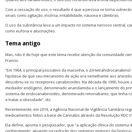
Com a cessação do uso, o resultado é que a pessoa se torna vulnerá
sinais como agitação, insônia, irritabilidade, náusea e câimbras.
O uso da substância leva a um impacto no sistema nervoso central, 
como euforia e alucinações.
Tema antigo
Mas, não é de hoje que este tema recebe atenção da comunidade cientí
Francis.
“Em 1964, o principal psicoativo da maconha, o Δ9-tetrahidrocanabinol 
hipótese de que seu mecanismo de ação era semelhante aos anestésic
descobriu-se os receptores canabinoides. Na década de 1990, houve 
mediador endógeno, denominado anandamida e o lançamento do pri
sistema de endocanabinoides, denominado rimonabanto, que tinha com
e tratar a obesidade”, diz.
Recentemente, em 2019, a Agência Nacional de Vigilância Sanitária re
medicamentos feitos a base de Cannabis através da Resolução RDC nº
Ela define, aponta o pesquisador, que “a aplicação clínica do sistema
conhecimento, atuando na redução dos sintomas motores da Doença d