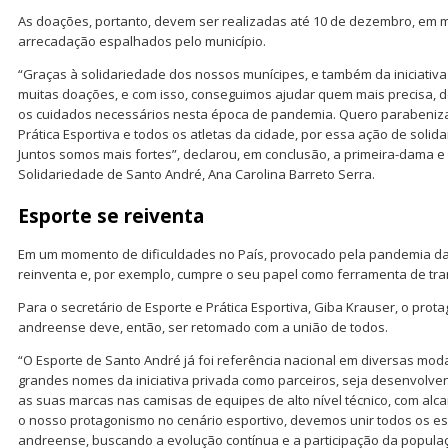
As doações, portanto, devem ser realizadas até 10 de dezembro, em m
arrecadação espalhados pelo município.
“Graças à solidariedade dos nossos munícipes, e também da iniciativ
muitas doações, e com isso, conseguimos ajudar quem mais precisa, 
os cuidados necessários nesta época de pandemia. Quero parabenizar
Prática Esportiva e todos os atletas da cidade, por essa ação de soli
Juntos somos mais fortes”, declarou, em conclusão, a primeira-dama e
Solidariedade de Santo André, Ana Carolina Barreto Serra.
Esporte se reiventa
Em um momento de dificuldades no País, provocado pela pandemia da C
reinventa e, por exemplo, cumpre o seu papel como ferramenta de tra
Para o secretário de Esporte e Prática Esportiva, Giba Krauser, o prot
andreense deve, então, ser retomado com a união de todos.
“O Esporte de Santo André já foi referência nacional em diversas mo
grandes nomes da iniciativa privada como parceiros, seja desenvolv
as suas marcas nas camisas de equipes de alto nível técnico, com alca
o nosso protagonismo no cenário esportivo, devemos unir todos os es
andreense, buscando a evolução contínua e a participação da popul