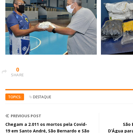
0
SHARE
TOPICS:
DESTAQUE
PREVIOUS POST
Chegam a 2.011 os mortos pela Covid-
São 
19 em Santo André, São Bernardo e São
D’Água para