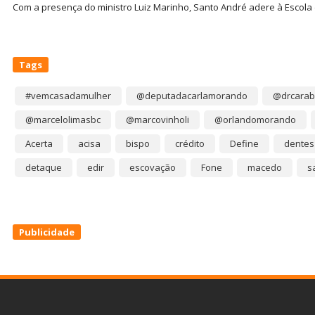
Com a presença do ministro Luiz Marinho, Santo André adere à Escola
Tags
#vemcasadamulher
@deputadacarlamorando
@drcarab
@marcelolimasbc
@marcovinholi
@orlandomorando
Acerta
acisa
bispo
crédito
Define
dentes
detaque
edir
escovação
Fone
macedo
s
Publicidade