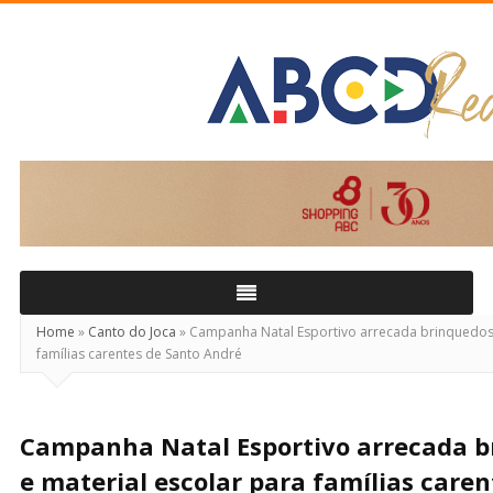
ABCD
Real
Home
»
Canto do Joca
»
Campanha Natal Esportivo arrecada brinquedos,
famílias carentes de Santo André
Campanha Natal Esportivo arrecada b
e material escolar para famílias caren