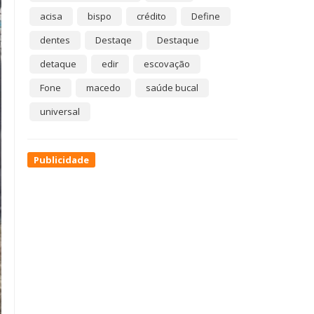
acisa
bispo
crédito
Define
dentes
Destaqe
Destaque
detaque
edir
escovação
Fone
macedo
saúde bucal
universal
Publicidade