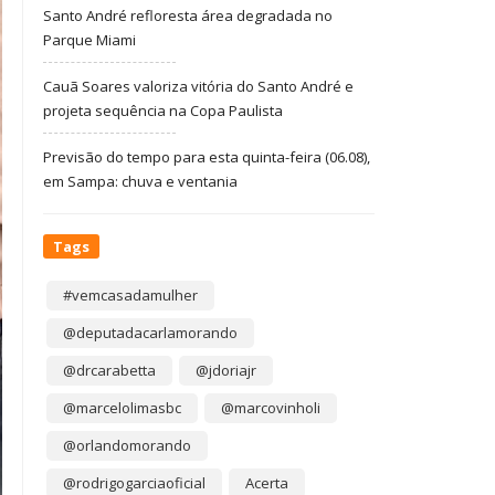
Santo André refloresta área degradada no
Parque Miami
Cauã Soares valoriza vitória do Santo André e
projeta sequência na Copa Paulista
Previsão do tempo para esta quinta-feira (06.08),
em Sampa: chuva e ventania
Tags
#vemcasadamulher
@deputadacarlamorando
@drcarabetta
@jdoriajr
@marcelolimasbc
@marcovinholi
@orlandomorando
@rodrigogarciaoficial
Acerta