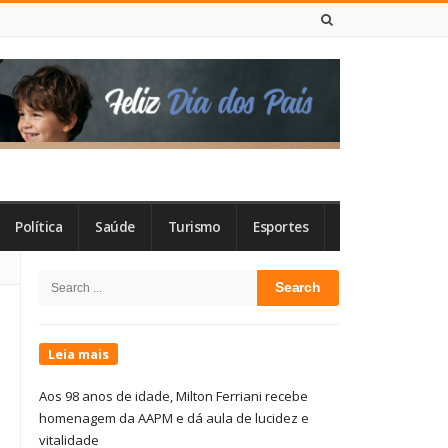
7 DE AGOSTO DE 2026
Política
Saúde
Turismo
Esportes
Site
Search
Sidebar
for:
Leia mais
Aos 98 anos de idade, Milton Ferriani recebe
homenagem da AAPM e dá aula de lucidez e
vitalidade