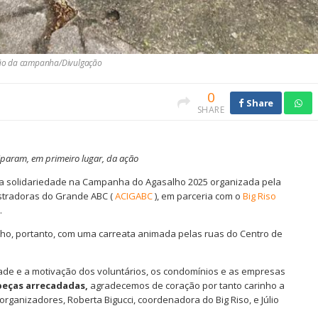
dição da campanha/Divulgação
0
Share
SHARE
iparam, em primeiro lugar, da ação
, a solidariedade na Campanha do Agasalho 2025 organizada pela
istradoras do Grande ABC (
ACIGABC
), em parceria com o
Big Riso
.
nho, portanto, com uma carreata animada pelas ruas do Centro de
edade e a motivação dos voluntários, os condomínios e as empresas
peças arrecadadas,
agradecemos de coração por tanto carinho a
rganizadores, Roberta Bigucci, coordenadora do Big Riso, e Júlio