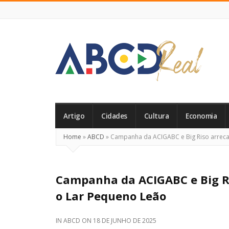
ABCD
Real
Artigo
Cidades
Cultura
Economia
Home
»
ABCD
»
Campanha da ACIGABC e Big Riso arreca
Campanha da ACIGABC e Big Ri
o Lar Pequeno Leão
IN
ABCD
ON
18 DE JUNHO DE 2025