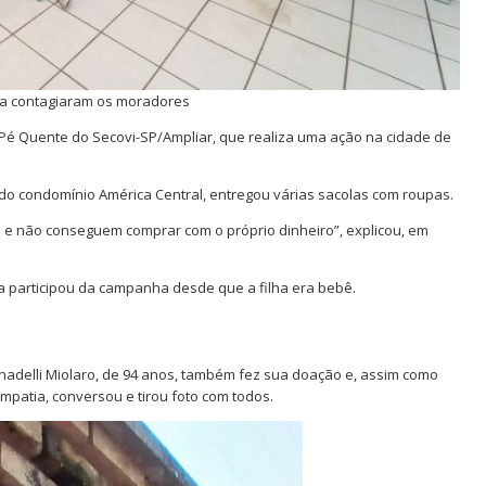
ha contagiaram os moradores
a Pé Quente do Secovi-SP/Ampliar, que realiza uma ação na cidade de
 do condomínio América Central, entregou várias sacolas com roupas.
 e não conseguem comprar com o próprio dinheiro”, explicou, em
ia participou da campanha desde que a filha era bebê.
onadelli Miolaro, de 94 anos, também fez sua doação e, assim como
mpatia, conversou e tirou foto com todos.