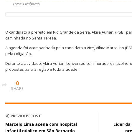
Fotos: Divulgação
O candidato a prefeito em Rio Grande da Serra, Akira Auriani (PSB), pa
caminhada no Santa Tereza.
A agenda foi acompanhada pela candidata a vice, Vilma Marcelino (PS
pela coligação.
Durante a atividade, Akira Auriani conversou com moradores, acolh
propostas para a região e toda a cidade.
0
SHARE
PREVIOUS POST
Marcelo Lima acena com hospital
Líder da 
infantil público em São Bernardo
pre