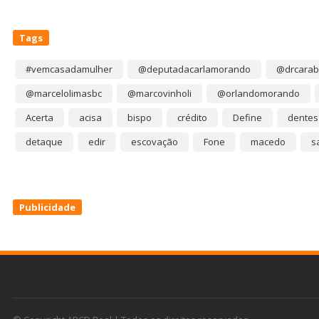
Tags
#vemcasadamulher
@deputadacarlamorando
@drcarab
@marcelolimasbc
@marcovinholi
@orlandomorando
Acerta
acisa
bispo
crédito
Define
dentes
detaque
edir
escovação
Fone
macedo
s
Publicidade