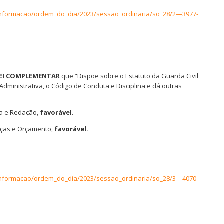
informacao/ordem_do_dia/2023/sessao_ordinaria/so_28/2—3977-
 LEI COMPLEMENTAR
que “Dispõe sobre o Estatuto da Guarda Civil
dministrativa, o Código de Conduta e Disciplina e dá outras
ça e Redação,
favorável.
anças e Orçamento,
favorável.
informacao/ordem_do_dia/2023/sessao_ordinaria/so_28/3—4070-