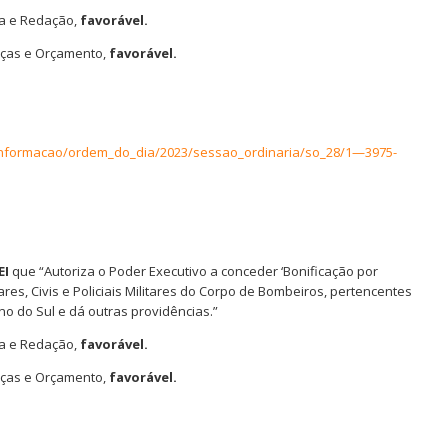
ça e Redação,
favorável.
anças e Orçamento,
favorável.
informacao/ordem_do_dia/2023/sessao_ordinaria/so_28/1—3975-
EI
que “Autoriza o Poder Executivo a conceder ‘Bonificação por
ares, Civis e Policiais Militares do Corpo de Bombeiros, pertencentes
o do Sul e dá outras providências.”
ça e Redação,
favorável.
anças e Orçamento,
favorável.