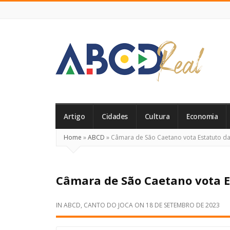
ABCD
Real
Artigo
Cidades
Cultura
Economia
Home
»
ABCD
»
Câmara de São Caetano vota Estatuto da
Câmara de São Caetano vota E
IN
ABCD
,
CANTO DO JOCA
ON
18 DE SETEMBRO DE 2023