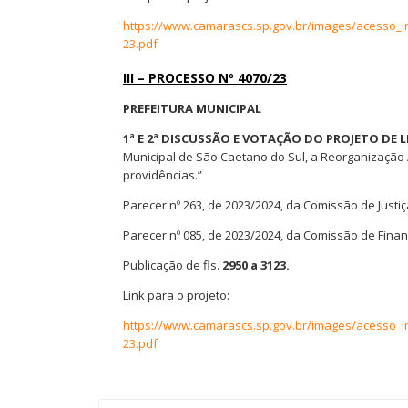
https://www.camarascs.sp.gov.br/images/acesso_
23.pdf
III – PROCESSO Nº 4070/23
PREFEITURA MUNICIPAL
1ª E 2ª DISCUSSÃO E VOTAÇÃO DO PROJETO DE
Municipal de São Caetano do Sul, a Reorganização A
providências.”
Parecer nº 263, de 2023/2024, da Comissão de Justi
Parecer nº 085, de 2023/2024, da Comissão de Fin
Publicação de fls.
2950 a 3123.
Link para o projeto:
https://www.camarascs.sp.gov.br/images/acesso_
23.pdf