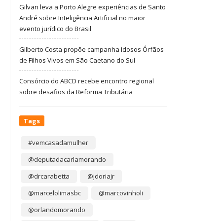
Gilvan leva a Porto Alegre experiências de Santo
André sobre Inteligência Artificial no maior
evento jurídico do Brasil
Gilberto Costa propõe campanha Idosos Órfãos
de Filhos Vivos em São Caetano do Sul
Consórcio do ABCD recebe encontro regional
sobre desafios da Reforma Tributária
Tags
#vemcasadamulher
@deputadacarlamorando
@drcarabetta
@jdoriajr
@marcelolimasbc
@marcovinholi
@orlandomorando