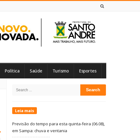
6 DE AGOSTO DE 2026
Política
Saúde
Turismo
Esportes
Site
Search
Sidebar
for:
Leia mais
Previsão do tempo para esta quinta-feira (06.08),
em Sampa: chuva e ventania