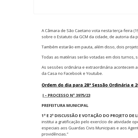
A Câmara de São Caetano vota nesta terça-feira (19
sobre o Estatuto da GCM da cidade, de autoria da p
Também estarão em pauta, além disso, dois projeto
Todas as matérias serão votadas em dois turnos, 
As sessões ordinária e extraordinária acontecem a 
da Casa no Facebook e Youtube.
Ordem do dia para 28ª Sessão Ordinária e 2
I – PROCESSO Nº 3975/23
PREFEITURA MUNICIPAL
1ª E 2ª DISCUSSÃO E VOTAÇÃO DO PROJETO DE L
institui a gratificação pelo exercício de atividade
especiais aos Guardas Civis Municipais e aos Agent
providências.”