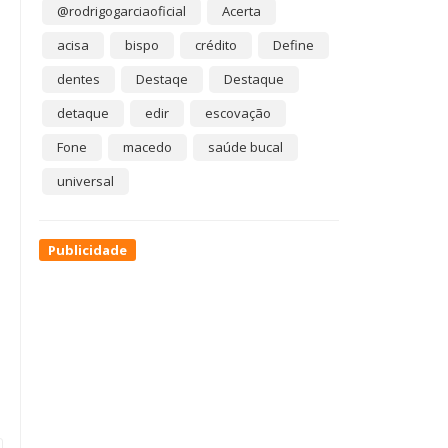
@rodrigogarciaoficial
Acerta
acisa
bispo
crédito
Define
dentes
Destaqe
Destaque
detaque
edir
escovação
Fone
macedo
saúde bucal
universal
Publicidade