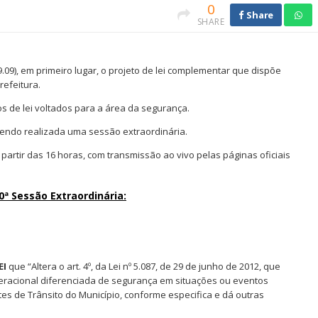
0
Share
SHARE
.09), em primeiro lugar, o projeto de lei complementar que dispõe
refeitura.
s de lei voltados para a área da segurança.
sendo realizada uma sessão extraordinária.
partir das 16 horas, com transmissão ao vivo pelas páginas oficiais
0ª Sessão Extraordinária:
EI
que “Altera o art. 4º, da Lei nº 5.087, de 29 de junho de 2012, que
 operacional diferenciada de segurança em situações ou eventos
es de Trânsito do Município, conforme especifica e dá outras