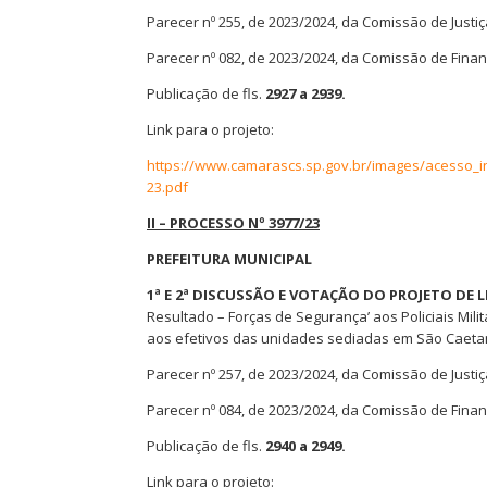
Parecer nº 255, de 2023/2024, da Comissão de Justi
Parecer nº 082, de 2023/2024, da Comissão de Fin
Publicação de fls.
2927 a 2939.
Link para o projeto:
https://www.camarascs.sp.gov.br/images/acesso_
23.pdf
II – PROCESSO Nº 3977/23
PREFEITURA MUNICIPAL
1ª E 2ª DISCUSSÃO E VOTAÇÃO DO PROJETO DE L
Resultado – Forças de Segurança’ aos Policiais Milit
aos efetivos das unidades sediadas em São Caetan
Parecer nº 257, de 2023/2024, da Comissão de Justi
Parecer nº 084, de 2023/2024, da Comissão de Fin
Publicação de fls.
2940 a 2949.
Link para o projeto: