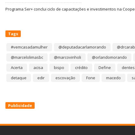
Programa Ser+ conclui ciclo de capacitações e investimentos na Coope
Tags
#vemcasadamulher
@deputadacarlamorando
@drcarab
@marcelolimasbc
@marcovinholi
@orlandomorando
Acerta
acisa
bispo
crédito
Define
dentes
detaque
edir
escovação
Fone
macedo
s
Publicidade