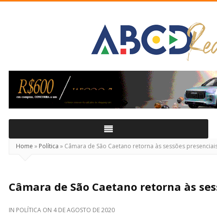
ABCD
Real
Home
»
Política
»
Câmara de São Caetano retorna às sessões presenciai
Câmara de São Caetano retorna às ses
IN
POLÍTICA
ON
4 DE AGOSTO DE 2020