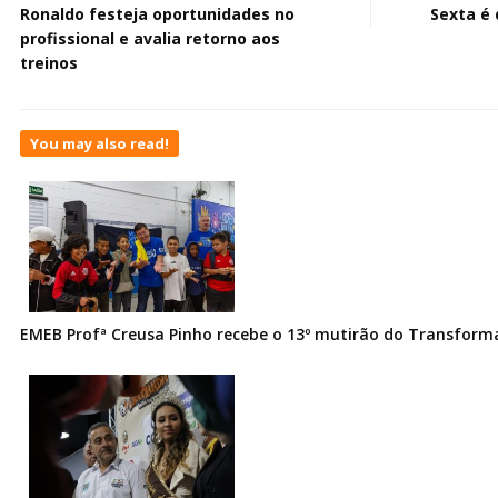
Ronaldo festeja oportunidades no
Sexta é 
profissional e avalia retorno aos
treinos
You may also read!
EMEB Profª Creusa Pinho recebe o 13º mutirão do Transfor