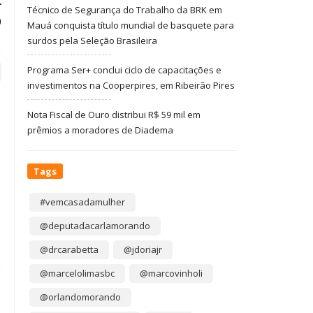
r
Técnico de Segurança do Trabalho da BRK em
)
Mauá conquista título mundial de basquete para
surdos pela Seleção Brasileira
Programa Ser+ conclui ciclo de capacitações e
investimentos na Cooperpires, em Ribeirão Pires
Nota Fiscal de Ouro distribui R$ 59 mil em
prêmios a moradores de Diadema
Tags
#vemcasadamulher
@deputadacarlamorando
@drcarabetta
@jdoriajr
@marcelolimasbc
@marcovinholi
@orlandomorando