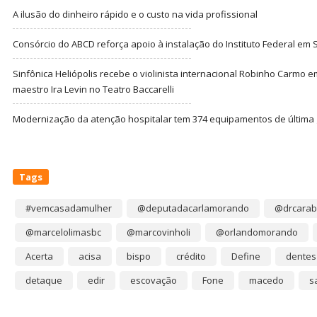
A ilusão do dinheiro rápido e o custo na vida profissional
Consórcio do ABCD reforça apoio à instalação do Instituto Federal em
Sinfônica Heliópolis recebe o violinista internacional Robinho Carmo 
maestro Ira Levin no Teatro Baccarelli
Modernização da atenção hospitalar tem 374 equipamentos de última
Tags
#vemcasadamulher
@deputadacarlamorando
@drcarab
@marcelolimasbc
@marcovinholi
@orlandomorando
Acerta
acisa
bispo
crédito
Define
dentes
detaque
edir
escovação
Fone
macedo
s