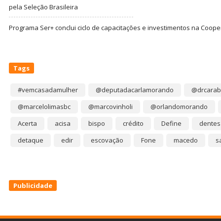
pela Seleção Brasileira
Programa Ser+ conclui ciclo de capacitações e investimentos na Coope
Tags
#vemcasadamulher
@deputadacarlamorando
@drcarab
@marcelolimasbc
@marcovinholi
@orlandomorando
Acerta
acisa
bispo
crédito
Define
dentes
detaque
edir
escovação
Fone
macedo
s
Publicidade