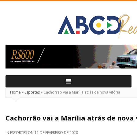
ABCD
Real
Home
»
Esportes
»
Cachorrão vai a Marília atrás de nova vitória
Cachorrão vai a Marília atrás de nova 
IN
ESPORTES
ON
11 DE FEVEREIRO DE 2020