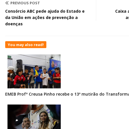
PREVIOUS POST
Consórcio ABC pede ajuda do Estado e
Caixa 
da União em ações de prevenção a
a
doenças
You may also read!
EMEB Profª Creusa Pinho recebe o 13º mutirão do Transfor