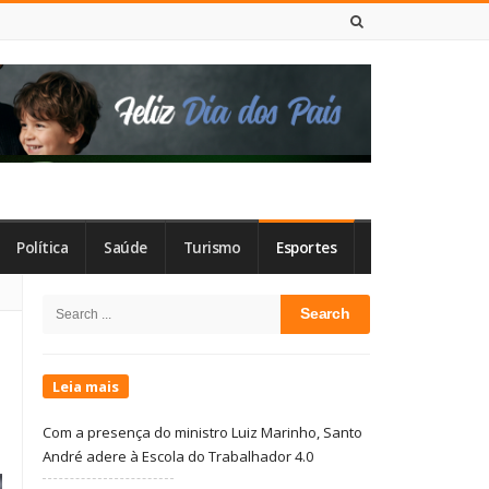
8 DE AGOSTO DE 2026
Política
Saúde
Turismo
Esportes
Site
Search
Sidebar
for:
Leia mais
Com a presença do ministro Luiz Marinho, Santo
André adere à Escola do Trabalhador 4.0