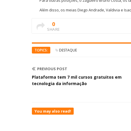
Para outras posições, o zagueiro Bruno Costa, os l
Além disso, os meias Diego Andrade, Valdivia e Isaq
0
SHARE
TOPICS:
DESTAQUE
PREVIOUS POST
Plataforma tem 7 mil cursos gratuitos em
tecnologia da informação
You may also read!