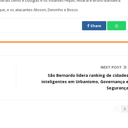
aterais Denis e Douglas e os volantes Feijão, Amaral e Bruno Bandeira.
ue, e os atacantes Alisson, Deivinho e Bosco.
Share
NEXT POST
São Bernardo lidera ranking de cidade
inteligentes em Urbanismo, Governança 
Seguranç