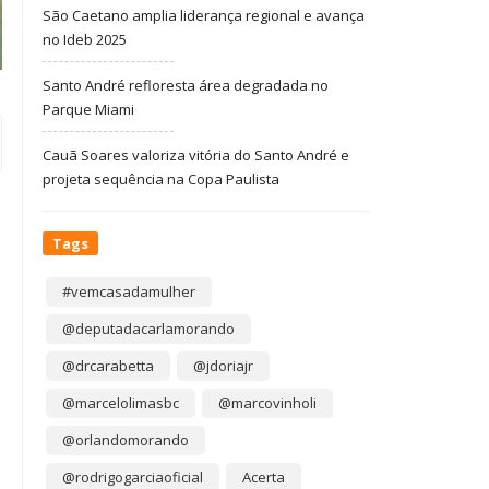
São Caetano amplia liderança regional e avança
no Ideb 2025
Santo André refloresta área degradada no
Parque Miami
Cauã Soares valoriza vitória do Santo André e
projeta sequência na Copa Paulista
Tags
#vemcasadamulher
@deputadacarlamorando
@drcarabetta
@jdoriajr
@marcelolimasbc
@marcovinholi
@orlandomorando
@rodrigogarciaoficial
Acerta