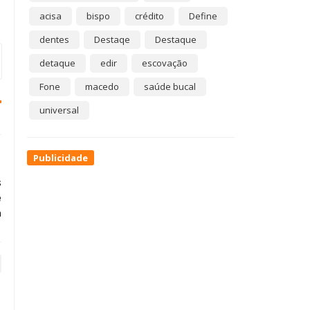
acisa
bispo
crédito
Define
dentes
Destaqe
Destaque
detaque
edir
escovação
Fone
macedo
saúde bucal
universal
Publicidade
s
e
a