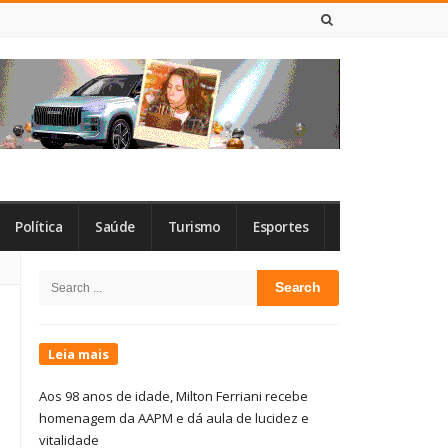
7 DE AGOSTO DE 2026
Política
Saúde
Turismo
Esportes
Site
Search
Sidebar
for:
Leia mais
Aos 98 anos de idade, Milton Ferriani recebe
homenagem da AAPM e dá aula de lucidez e
vitalidade