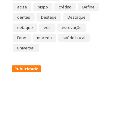
acisa
bispo
crédito
Define
dentes
Destaqe
Destaque
detaque
edir
escovação
Fone
macedo
saúde bucal
universal
Publicidade