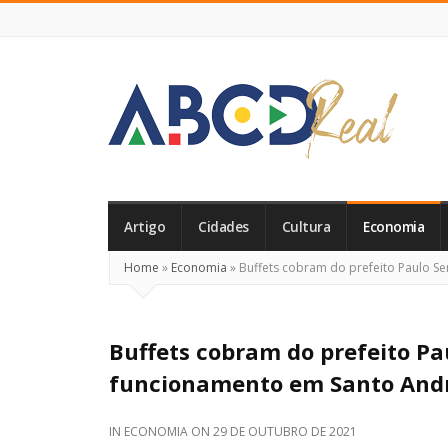
ABCD
Real
Artigo
Cidades
Cultura
Economia
Home
»
Economia
»
Buffets cobram do prefeito Paulo S
Buffets cobram do prefeito Pa
funcionamento em Santo And
IN
ECONOMIA
ON
29 DE OUTUBRO DE 2021