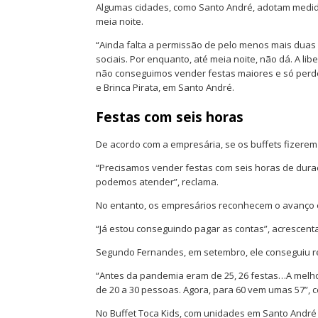
Algumas cidades, como Santo André, adotam medida 
meia noite.
“Ainda falta a permissão de pelo menos mais duas
sociais. Por enquanto, até meia noite, não dá. A li
não conseguimos vender festas maiores e só perdem
e Brinca Pirata, em Santo André.
Festas com seis horas
De acordo com a empresária, se os buffets fizerem
“Precisamos vender festas com seis horas de duraç
podemos atender”, reclama.
No entanto, os empresários reconhecem o avanço 
“Já estou conseguindo pagar as contas”, acrescent
Segundo Fernandes, em setembro, ele conseguiu rea
“Antes da pandemia eram de 25, 26 festas…A melho
de 20 a 30 pessoas. Agora, para 60 vem umas 57”, 
No Buffet Toca Kids, com unidades em Santo André