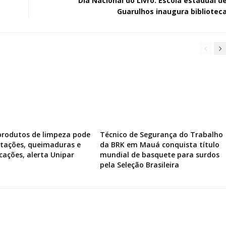
Dia Nacional do Livro: Escola estadual d
Guarulhos inaugura bibliotec
produtos de limpeza pode
Técnico de Segurança do Trabalho
ritações, queimaduras e
da BRK em Mauá conquista título
icações, alerta Unipar
mundial de basquete para surdos
pela Seleção Brasileira