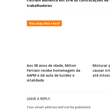
Patriani aumenta em 35% as contratações de
trabalhadores
You may also read!
Aos 98 anos de idade, Milton
Misturar 
Ferriani recebe homenagem da
causar ir
AAPM e dá aula de lucidez e
até intox
vitalidade
LEAVE A REPLY:
Your email address will not be published.