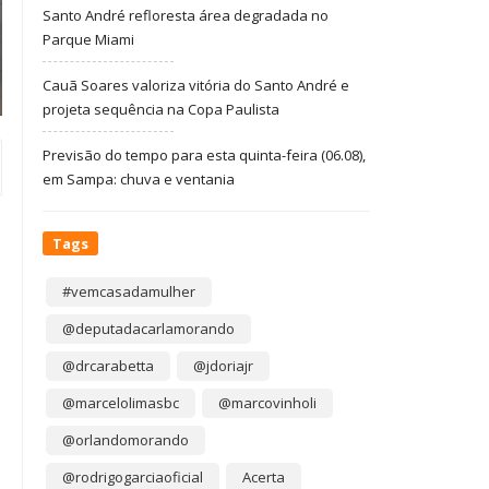
Santo André refloresta área degradada no
Parque Miami
Cauã Soares valoriza vitória do Santo André e
projeta sequência na Copa Paulista
Previsão do tempo para esta quinta-feira (06.08),
em Sampa: chuva e ventania
Tags
#vemcasadamulher
@deputadacarlamorando
@drcarabetta
@jdoriajr
@marcelolimasbc
@marcovinholi
@orlandomorando
@rodrigogarciaoficial
Acerta