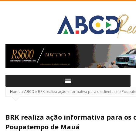
ABCD
Real
Home
»
ABCD
»
BRK realiza ação informativa para os clientes no Poup
BRK realiza ação informativa para os c
Poupatempo de Mauá