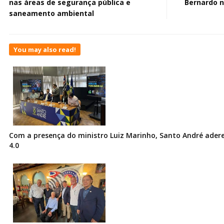
nas áreas de segurança pública e
Bernardo n
saneamento ambiental
You may also read!
Com a presença do ministro Luiz Marinho, Santo André ader
4.0