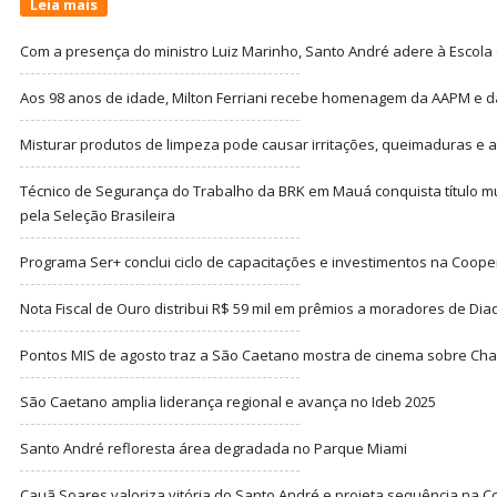
Leia mais
Com a presença do ministro Luiz Marinho, Santo André adere à Escola
Aos 98 anos de idade, Milton Ferriani recebe homenagem da AAPM e dá 
Misturar produtos de limpeza pode causar irritações, queimaduras e at
Técnico de Segurança do Trabalho da BRK em Mauá conquista título m
pela Seleção Brasileira
Programa Ser+ conclui ciclo de capacitações e investimentos na Coope
Nota Fiscal de Ouro distribui R$ 59 mil em prêmios a moradores de Di
Pontos MIS de agosto traz a São Caetano mostra de cinema sobre Cha
São Caetano amplia liderança regional e avança no Ideb 2025
Santo André refloresta área degradada no Parque Miami
Cauã Soares valoriza vitória do Santo André e projeta sequência na C