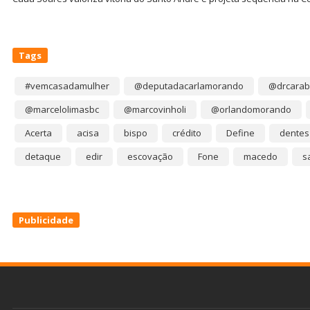
Tags
#vemcasadamulher
@deputadacarlamorando
@drcarab
@marcelolimasbc
@marcovinholi
@orlandomorando
Acerta
acisa
bispo
crédito
Define
dentes
detaque
edir
escovação
Fone
macedo
s
Publicidade