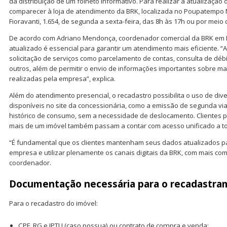
da distribuição de um folheto informativo. Para realizar a atualizaçã
comparecer à loja de atendimento da BRK, localizada no Poupatempo
Fioravanti, 1.654, de segunda a sexta-feira, das 8h às 17h ou por meio 
De acordo com Adriano Mendonça, coordenador comercial da BRK em 
atualizado é essencial para garantir um atendimento mais eficiente. “A 
solicitação de serviços como parcelamento de contas, consulta de débi
outros, além de permitir o envio de informações importantes sobre m
realizadas pela empresa”, explica.
Além do atendimento presencial, o recadastro possibilita o uso de dive
disponíveis no site da concessionária, como a emissão de segunda via
histórico de consumo, sem a necessidade de deslocamento. Clientes pr
mais de um imóvel também passam a contar com acesso unificado a t
“É fundamental que os clientes mantenham seus dados atualizados p
empresa e utilizar plenamente os canais digitais da BRK, com mais com
coordenador.
Documentação necessária para o recadastra
Para o recadastro do imóvel:
CPF, RG e IPTU (caso possua) ou contrato de compra e venda;