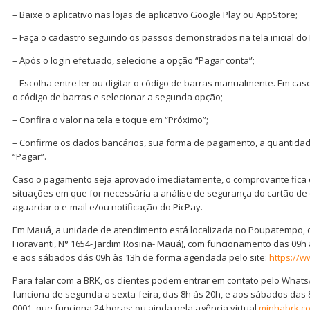
– Baixe o aplicativo nas lojas de aplicativo Google Play ou AppStore;
– Faça o cadastro seguindo os passos demonstrados na tela inicial do 
– Após o login efetuado, selecione a opção “Pagar conta”;
– Escolha entre ler ou digitar o código de barras manualmente. Em caso 
o código de barras e selecionar a segunda opção;
– Confira o valor na tela e toque em “Próximo”;
– Confirme os dados bancários, sua forma de pagamento, a quantidad
“Pagar”.
Caso o pagamento seja aprovado imediatamente, o comprovante fica di
situações em que for necessária a análise de segurança do cartão de c
aguardar o e-mail e/ou notificação do PicPay.
Em Mauá, a unidade de atendimento está localizada no Poupatempo, qu
Fioravanti, N° 1654- Jardim Rosina- Mauá), com funcionamento das 09h 
e aos sábados dás 09h às 13h de forma agendada pelo site:
https://
Para falar com a BRK, os clientes podem entrar em contato pelo WhatsA
funciona de segunda a sexta-feira, das 8h às 20h, e aos sábados das 8
0001, que funciona 24 horas; ou ainda pela agência virtual
minhabrk.c