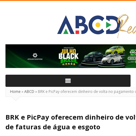
ABCD
Real
Home
»
ABCD
»
BRK e PicPay oferecem dinheiro de volta no pagamento 
BRK e PicPay oferecem dinheiro de vo
de faturas de água e esgoto