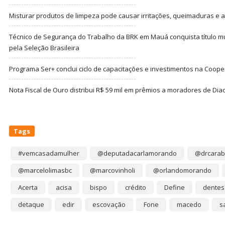
Misturar produtos de limpeza pode causar irritações, queimaduras e at
Técnico de Segurança do Trabalho da BRK em Mauá conquista título m
pela Seleção Brasileira
Programa Ser+ conclui ciclo de capacitações e investimentos na Coope
Nota Fiscal de Ouro distribui R$ 59 mil em prêmios a moradores de Di
Tags
#vemcasadamulher
@deputadacarlamorando
@drcarab
@marcelolimasbc
@marcovinholi
@orlandomorando
Acerta
acisa
bispo
crédito
Define
dentes
detaque
edir
escovação
Fone
macedo
s