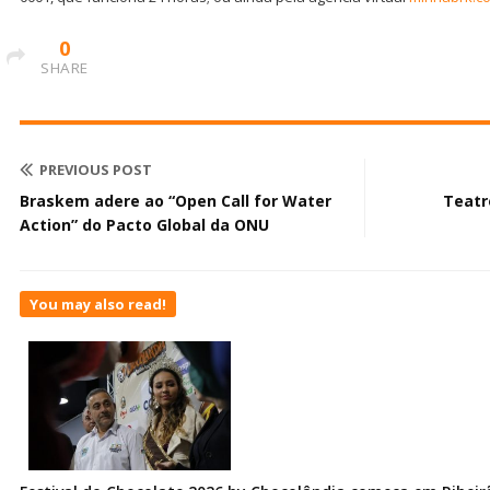
0
SHARE
PREVIOUS POST
Braskem adere ao “Open Call for Water
Teatr
Action” do Pacto Global da ONU
You may also read!