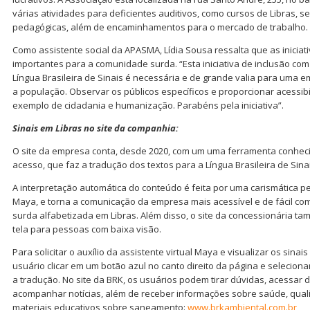
várias atividades para deficientes auditivos, como cursos de Libras, ser
pedagógicas, além de encaminhamentos para o mercado de trabalho.
Como assistente social da APASMA, Lídia Sousa ressalta que as inicia
importantes para a comunidade surda. “Esta iniciativa de inclusão co
Língua Brasileira de Sinais é necessária e de grande valia para uma
a população. Observar os públicos específicos e proporcionar acessib
exemplo de cidadania e humanização. Parabéns pela iniciativa”.
Sinais em Libras no site da companhia:
O site da empresa conta, desde 2020, com um uma ferramenta conheci
acesso, que faz a tradução dos textos para a Língua Brasileira de Sinais
A interpretação automática do conteúdo é feita por uma carismátic
Maya, e torna a comunicação da empresa mais acessível e de fácil c
surda alfabetizada em Libras. Além disso, o site da concessionária ta
tela para pessoas com baixa visão.
Para solicitar o auxílio da assistente virtual Maya e visualizar os sinais
usuário clicar em um botão azul no canto direito da página e selecion
a tradução. No site da BRK, os usuários podem tirar dúvidas, acessar 
acompanhar notícias, além de receber informações sobre saúde, quali
materiais educativos sobre saneamento:
www.brkambiental.com.br