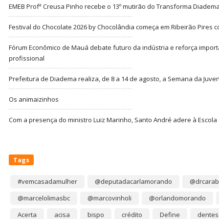
EMEB Profª Creusa Pinho recebe o 13º mutirão do Transforma Diadem
Festival do Chocolate 2026 by Chocolândia começa em Ribeirão Pires c
Fórum Econômico de Mauá debate futuro da indústria e reforça import
profissional
Prefeitura de Diadema realiza, de 8 a 14 de agosto, a Semana da Juve
Os animaizinhos
Com a presença do ministro Luiz Marinho, Santo André adere à Escola
Tags
#vemcasadamulher
@deputadacarlamorando
@drcarab
@marcelolimasbc
@marcovinholi
@orlandomorando
Acerta
acisa
bispo
crédito
Define
dentes