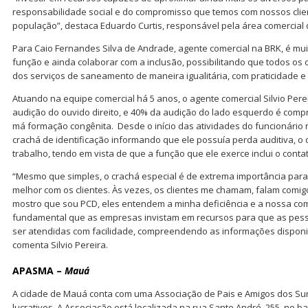
responsabilidade social e do compromisso que temos com nossos clie
população”, destaca Eduardo Curtis, responsável pela área comercia
Para Caio Fernandes Silva de Andrade, agente comercial na BRK, é mui
função e ainda colaborar com a inclusão, possibilitando que todos os
dos serviços de saneamento de maneira igualitária, com praticidade e e
Atuando na equipe comercial há 5 anos, o agente comercial Silvio Per
audição do ouvido direito, e 40% da audição do lado esquerdo é com
má formação congênita. Desde o início das atividades do funcionário
crachá de identificação informando que ele possuía perda auditiva, o q
trabalho, tendo em vista de que a função que ele exerce inclui o contat
“Mesmo que simples, o crachá especial é de extrema importância par
melhor com os clientes. Às vezes, os clientes me chamam, falam comi
mostro que sou PCD, eles entendem a minha deficiência e a nossa comu
fundamental que as empresas invistam em recursos para que as pes
ser atendidas com facilidade, compreendendo as informações disponi
comenta Silvio Pereira.
APASMA –
Mauá
A cidade de Mauá conta com uma Associação de Pais e Amigos dos Su
lucrativos. A Associação está localizada na rua Santo André, 255, no b