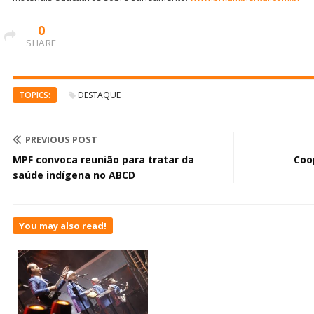
0
SHARE
TOPICS:
DESTAQUE
PREVIOUS POST
MPF convoca reunião para tratar da
Coo
saúde indígena no ABCD
You may also read!