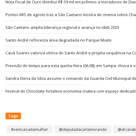
Nota Fiscal de Ouro distribui R$ 59 mil em prêmios a moradores de Di
Pontos MIS de agosto traz a São Caetano mostra de cinema sobre Cha
São Caetano amplia liderança regional e avança no Ideb 2025
Santo André refloresta área degradada no Parque Miami
Cauã Soares valoriza vitória do Santo André e projeta sequência na C
Previsão do tempo para esta quinta-feira (06.08), em Sampa: chuva e 
Sandra Elena da Silva assume o comando da Guarda Civil Municipal de
Festival do Chocolate fortalece economia criativa com espaço dedicad
Tags
#vemcasadamulher
@deputadacarlamorando
@drcarab