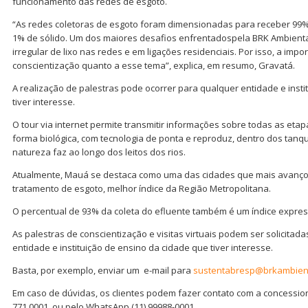
funcionamento das redes de esgoto.
“As redes coletoras de esgoto foram dimensionadas para receber 99% 
1% de sólido. Um dos maiores desafios enfrentadospela BRK Ambient
irregular de lixo nas redes e em ligações residenciais. Por isso, a impo
conscientização quanto a esse tema”, explica, em resumo, Gravatá.
A realização de palestras pode ocorrer para qualquer entidade e inst
tiver interesse.
O tour via internet permite transmitir informações sobre todas as eta
forma biológica, com tecnologia de ponta e reproduz, dentro dos tan
natureza faz ao longo dos leitos dos rios.
Atualmente, Mauá se destaca como uma das cidades que mais avanço
tratamento de esgoto, melhor índice da Região Metropolitana.
O percentual de 93% da coleta do efluente também é um índice expres
As palestras de conscientização e visitas virtuais podem ser solicitada
entidade e instituição de ensino da cidade que tiver interesse.
Basta, por exemplo, enviar um e-mail para
sustentabresp@brkambient
Em caso de dúvidas, os clientes podem fazer contato com a concessio
771 0001, ou pelo WhatsApp (11) 99988-0001.