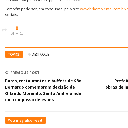
Também pode ser, em conclusão, pelo site
www.brkambiental.com.br
sociais.
0
SHARE
TOPICS:
DESTAQUE
PREVIOUS POST
Bares, restaurantes e buffets de São
Prefei
Bernardo comemoram decisão de
obras de i
Orlando Morando; Santo André ainda
em compasso de espera
You may also read!