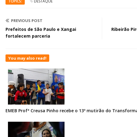
TOPICS:
DESTAQUE
PREVIOUS POST
Prefeitos de São Paulo e Xangai
Ribeirão Pi
fortalecem parceria
You may also read!
EMEB Profª Creusa Pinho recebe o 13º mutirão do Transfor