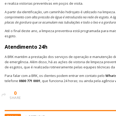
e realiza vistorias preventivas em poços de visita.
A partir da identificação, um caminhão hidrojato é utilizado na limpeza.
comprimento com alta pressão de água é introduzida na rede de esgoto. A ág
placas de gordura que se acumulam nas tubulações e todo o lixo e a gordu
Até o final deste ano, a limpeza preventiva está programada para mai
esgoto.
Atendimento 24h
A BRK mantém a prestação dos serviços de operação e manutenção de
de emergência. Além disso, há as ações de vistoria de limpeza prevent
de esgotos, que é realizada rotineiramente pelas equipes técnicas da
Para falar com a BRK, os clientes podem entrar em contato pelo
WhatsA
telefone
0800 771 0001
, que funciona 24 horas; ou ainda pela agência v
0
SHARE