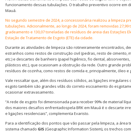
funcionamento dessas tubulações. O trabalho preventivo ocorre em di
Mauá.
No segundo semestre de 2024, a concessionária realizou a limpeza pr
tubulações. Adicionalmente, ao longo de 2024, foram removidas 27,99 
gradeamento e 130,07 toneladas de resíduos de areia das Estações Ele
Estação de Tratamento de Esgoto (ETE) da cidade.
Durante as atividades de limpeza são rotineiramente encontrados, den
estranhos como restos de construção civil (pedras, resto de cimento, m
etc.) e descartes de banheiro (papel higiênico, fio dental, absorventes,
plásticos etc.), que ocasionam a obstrução da rede. Outro grande prob
resíduos de cozinha, como restos de comida e, principalmente, óleo e 
Vale ressaltar que, além dos resíduos sólidos, as ligações irregulare
esgoto também são grandes vilãs do correto escoamento do esgotame
ocasionar extravasamento.
“A rede de esgoto foi dimensionada para receber 99% de material líqu
dos maiores desafios enfrentadospela BRK em Mauá é o descarte irreg
e ligações residenciais”, complementa Evaristo.
Para a identificação dos pontos que vão passar pela limpeza, a área té
sistema chamado
GIS
(Geographic Information Sistem), os trechos c