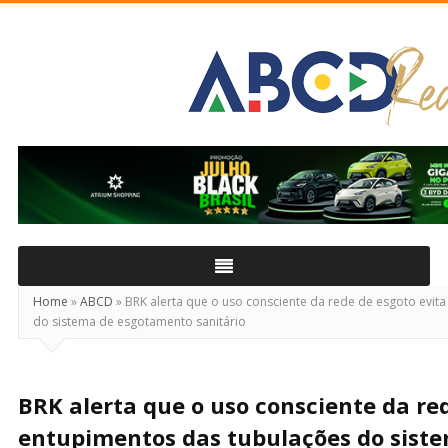
ABCD
Real
Home
»
ABCD
»
BRK alerta que o uso consciente da rede de esgoto evit
do sistema de esgotamento sanitário
BRK alerta que o uso consciente da re
entupimentos das tubulações do sist