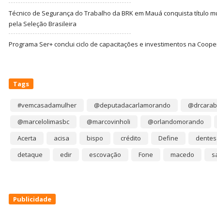
Técnico de Segurança do Trabalho da BRK em Mauá conquista título m
pela Seleção Brasileira
Programa Ser+ conclui ciclo de capacitações e investimentos na Coope
Tags
#vemcasadamulher
@deputadacarlamorando
@drcarab
@marcelolimasbc
@marcovinholi
@orlandomorando
Acerta
acisa
bispo
crédito
Define
dentes
detaque
edir
escovação
Fone
macedo
s
Publicidade