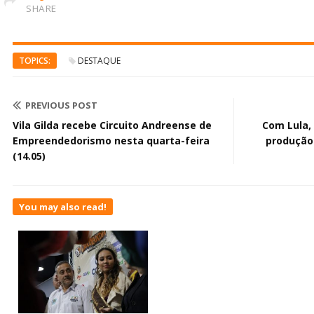
SHARE
TOPICS:
DESTAQUE
PREVIOUS POST
Vila Gilda recebe Circuito Andreense de
Com Lula,
Empreendedorismo nesta quarta-feira
produção 
(14.05)
You may also read!