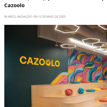
Cazoolo
IN
ABCD
,
INOVAÇÃO
ON
12 DE MAIO DE 2025