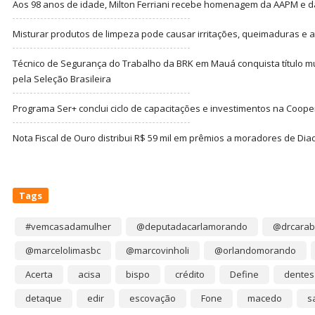
Aos 98 anos de idade, Milton Ferriani recebe homenagem da AAPM e dá 
Misturar produtos de limpeza pode causar irritações, queimaduras e at
Técnico de Segurança do Trabalho da BRK em Mauá conquista título m
pela Seleção Brasileira
Programa Ser+ conclui ciclo de capacitações e investimentos na Coope
Nota Fiscal de Ouro distribui R$ 59 mil em prêmios a moradores de Di
Tags
#vemcasadamulher
@deputadacarlamorando
@drcarab
@marcelolimasbc
@marcovinholi
@orlandomorando
Acerta
acisa
bispo
crédito
Define
dentes
detaque
edir
escovação
Fone
macedo
s