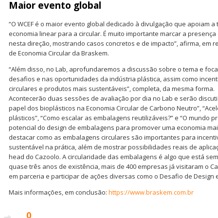
Maior evento global
“O WCEF é o maior evento global dedicado à divulgação que apoiam a 
economia linear para a circular. É muito importante marcar a presença
nesta direção, mostrando casos concretos e de impacto”, afirma, em r
de Economia Circular da Braskem.
“Além disso, no Lab, aprofundaremos a discussão sobre o tema e foc
desafios e nas oportunidades da indústria plástica, assim como ince
circulares e produtos mais sustentáveis”, completa, da mesma forma.
Acontecerão duas sessões de avaliação por dia no Lab e serão discut
papel dos bioplásticos na Economia Circular de Carbono Neutro”, “Acel
plásticos”, “Como escalar as embalagens reutilizáveis?” e “O mundo p
potencial do design de embalagens para promover uma economia mais 
destacar como as embalagens circulares são importantes para incent
sustentável na prática, além de mostrar possibilidades reais de aplica
head do Cazoolo. A circularidade das embalagens é algo que está se
quase três anos de existência, mais de 400 empresas já visitaram o C
em parceria e participar de ações diversas como o Desafio de Design e 
Mais informações, em conclusão:
https://www.braskem.com.br
0