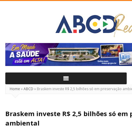
ABCD
Real
Home
»
ABCD
»
Braskem investe R$ 2,5 bilhões só em preservação ambi
Braskem investe R$ 2,5 bilhões só em
ambiental