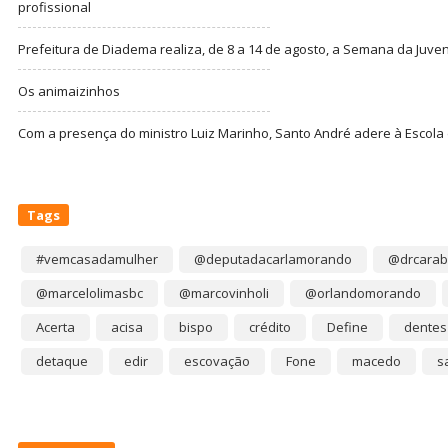
profissional
Prefeitura de Diadema realiza, de 8 a 14 de agosto, a Semana da Juve
Os animaizinhos
Com a presença do ministro Luiz Marinho, Santo André adere à Escola
Tags
#vemcasadamulher
@deputadacarlamorando
@drcarab
@marcelolimasbc
@marcovinholi
@orlandomorando
Acerta
acisa
bispo
crédito
Define
dentes
detaque
edir
escovação
Fone
macedo
s