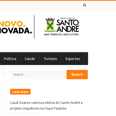
6 DE AGOSTO DE 2026
Política
Saúde
Turismo
Esportes
Site
Search
Sidebar
for:
Leia mais
Cauã Soares valoriza vitória do Santo André e
projeta sequência na Copa Paulista