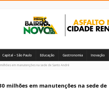
Capital – São Paulo
Educação
Gastronomia
Inovação
 milhões em manutenções na sede de Santo André
430 milhões em manutenções na sede de