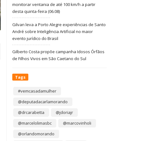
monitorar ventania de até 100 km/h a partir
desta quinta-feira (06.08)
Gilvan leva a Porto Alegre experiências de Santo
André sobre Inteligência Artificial no maior
evento jurídico do Brasil
Gilberto Costa propõe campanha Idosos Órfãos
de Filhos Vivos em São Caetano do Sul
Tags
#vemcasadamulher
@deputadacarlamorando
@drcarabetta
@jdoriajr
@marcelolimasbc
@marcovinholi
@orlandomorando