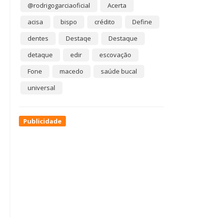
@rodrigogarciaoficial
Acerta
acisa
bispo
crédito
Define
dentes
Destaqe
Destaque
detaque
edir
escovação
Fone
macedo
saúde bucal
universal
Publicidade