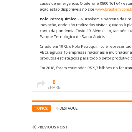
casos de emergência. O telefone 0800 161 647 esta
ação estão disponíveis no site
www.braskem.com.b
Polo Petroquímico –
A Braskem é parceira da Pref
Inovação, onde são realizadas visitas guiadas à p
conta da pandemia Covid-19. Além disto, também h
Parque Tecnológico de Santo André.
Criado em 1972, o Polo Petroquímico é representad
ABC), agrupa 16 empresas nacionais e multinaciona
produtos estratégicos para todo o setor produtivo b
Em 2018, foram estimados R$ 9,7 bilhões no faturam
0
SHARE
TOPICS:
DESTAQUE
PREVIOUS POST