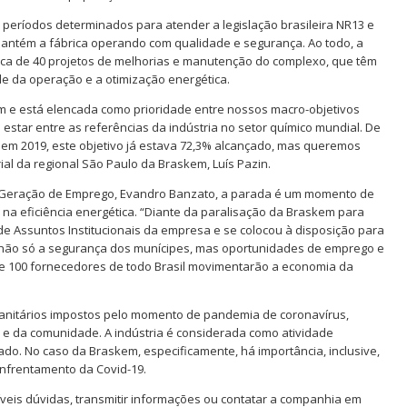
períodos determinados para atender a legislação brasileira NR13 e
ntém a fábrica operando com qualidade e segurança. Ao todo, a
rca de 40 projetos de melhorias e manutenção do complexo, que têm
e da operação e a otimização energética.
m e está elencada como prioridade entre nossos macro-objetivos
star entre as referências da indústria no setor químico mundial. De
 em 2019, este objetivo já estava 72,3% alcançado, mas queremos
rial da regional São Paulo da Braskem, Luís Pazin.
 Geração de Emprego, Evandro Banzato, a parada é um momento de
a eficiência energética. “Diante da paralisação da Braskem para
de Assuntos Institucionais da empresa e se colocou à disposição para
não só a segurança dos munícipes, mas oportunidades de emprego e
e 100 fornecedores de todo Brasil movimentarão a economia da
anitários impostos pelo momento de pandemia de coronavírus,
 e da comunidade. A indústria é considerada como atividade
do. No caso da Braskem, especificamente, há importância, inclusive,
enfrentamento da Covid-19.
veis dúvidas, transmitir informações ou contatar a companhia em