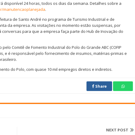
rá disponível 24 horas, todos os dias da semana. Detalhes sobre a
r/manutencaoplanejada
.
eitura de Santo André no programa de Turismo Industrial e de
lanta da empresa. As visitações no momento estão suspensas, por
á conversas para que a empresa faça parte do Hub de Inovação do
o pelo Comitê de Fomento Industrial do Polo do Grande ABC (COFIP
is, e é responsável pelo fornecimento de insumos, matérias-primas e
rasileiro.
ento do Polo, com quase 10 mil empregos diretos e indiretos.
Share
NEXT POST