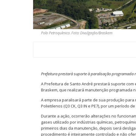
Polo Petroquímico. Foto: Divulgação/Braskem
Prefeitura prestará suporte à paralisação programada n
A Prefeitura de Santo André prestará suporte com
Braskem, que realizará manutenção programada na 
A empresa paralisará parte de sua produção para 
Polietilenos (Q3 CK, Q3 IN e PE7), por um período de
Durante a ação, ocorrerão alterações no funciona
gases utilizado por indústrias químicas, petroquími
primeiros dias da manutenção, depois será desliga
procedimento é inteiramente controlado e não ofer