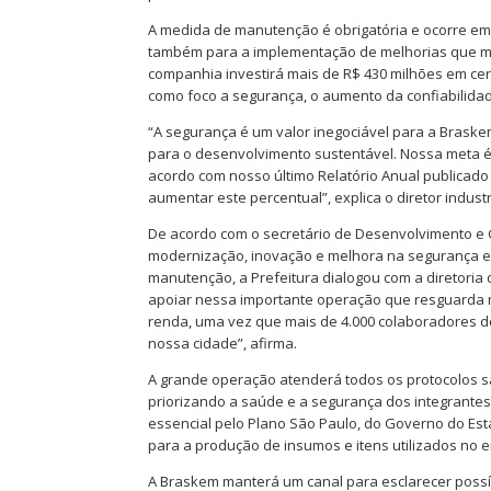
A medida de manutenção é obrigatória e ocorre em 
também para a implementação de melhorias que ma
companhia investirá mais de R$ 430 milhões em ce
como foco a segurança, o aumento da confiabilidad
“A segurança é um valor inegociável para a Braske
para o desenvolvimento sustentável. Nossa meta é e
acordo com nosso último Relatório Anual publicado
aumentar este percentual”, explica o diretor indust
De acordo com o secretário de Desenvolvimento e
modernização, inovação e melhora na segurança e n
manutenção, a Prefeitura dialogou com a diretoria 
apoiar nessa importante operação que resguarda 
renda, uma vez que mais de 4.000 colaboradores d
nossa cidade”, afirma.
A grande operação atenderá todos os protocolos s
priorizando a saúde e a segurança dos integrantes
essencial pelo Plano São Paulo, do Governo do Esta
para a produção de insumos e itens utilizados no 
A Braskem manterá um canal para esclarecer possí