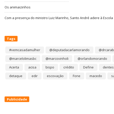
Os animaizinhos
Com a presença do ministro Luiz Marinho, Santo André adere à Escola
Tags
#vemcasadamulher
@deputadacarlamorando
@drcarab
@marcelolimasbc
@marcovinholi
@orlandomorando
Acerta
acisa
bispo
crédito
Define
dentes
detaque
edir
escovação
Fone
macedo
s
Publicidade