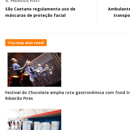
PREVIOUS POST
São Caetano regulamenta uso de
Ambulante
máscaras de proteção facial
transpo
You may also read!
Festival do Chocolate amplia rota gastronômica com food t
Ribeirão Pires