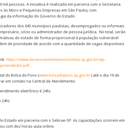
0 mil pessoas. A iniciativa é realizada em parceria com a Secretaria
oio às Micro e Pequenas Empresas em São Paulo), com
ogia da informação do Governo do Estado.
oradores dos 645 municípios paulistas, desempregados ou informais
presário, sócio ou administrador de pessoa jurídica. No total, serão
istrativas do estado de forma proporcional à população vulnerável
ordem de prioridade de acordo com a quantidade de vagas disponíveis
link
https://www.desenvolvimentoeconomico.sp.gov.br/wp-
mpreendedor.pdf
.
al do Bolsa do Povo (
www.bolsadopovo.sp.gov.br
) até o dia 19 de
rar em contato na Central de Atendimento:
tendimento eletrônico é 24h)
 24h)
lo Estado em parceria com o Sebrae-SP. As capacitações ocorrem em
 ou com dez horas-aula online.