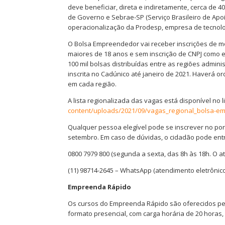
deve beneficiar, direta e indiretamente, cerca de 40
de Governo e Sebrae-SP (Serviço Brasileiro de Ap
operacionalização da Prodesp, empresa de tecnol
O Bolsa Empreendedor vai receber inscrições de m
maiores de 18 anos e sem inscrição de CNPJ como em
100 mil bolsas distribuídas entre as regiões admin
inscrita no Cadúnico até janeiro de 2021. Haverá 
em cada região.
A lista regionalizada das vagas está disponível no 
content/uploads/2021/09/vagas_regional_bolsa-e
Qualquer pessoa elegível pode se inscrever no port
setembro. Em caso de dúvidas, o cidadão pode ent
0800 7979 800 (segunda a sexta, das 8h às 18h. O a
(11) 98714-2645 – WhatsApp (atendimento eletrônico
Empreenda Rápido
Os cursos do Empreenda Rápido são oferecidos pe
formato presencial, com carga horária de 20 horas,