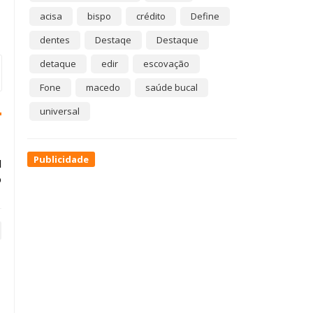
acisa
bispo
crédito
Define
dentes
Destaqe
Destaque
detaque
edir
escovação
Fone
macedo
saúde bucal
universal
Publicidade
l
o