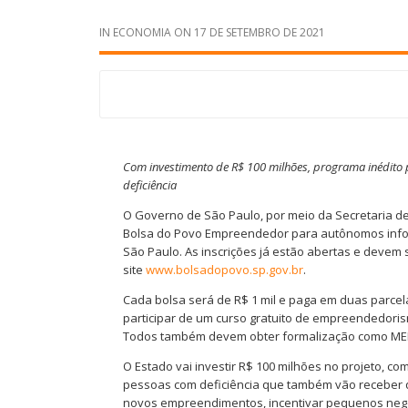
IN
ECONOMIA
ON
17 DE SETEMBRO DE 2021
Com investimento de R$ 100 milhões, programa inédito p
deficiência
O Governo de São Paulo, por meio da Secretaria d
Bolsa do Povo Empreendedor para autônomos infor
São Paulo. As inscrições já estão abertas e devem 
site
www.bolsadopovo.sp.gov.br
.
Cada bolsa será de R$ 1 mil e paga em duas parce
participar de um curso gratuito de empreendedor
Todos também devem obter formalização como MEI (
O Estado vai investir R$ 100 milhões no projeto, co
pessoas com deficiência que também vão receber qu
novos empreendimentos, incentivar pequenos negó