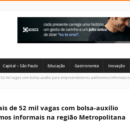
Capital – São Paulo
Educação
Gastronomia
Inovação
52 mil vagas com bolsa-auxílio para empreendedores autônomos informais n
s de 52 mil vagas com bolsa-auxílio
os informais na região Metropolitana