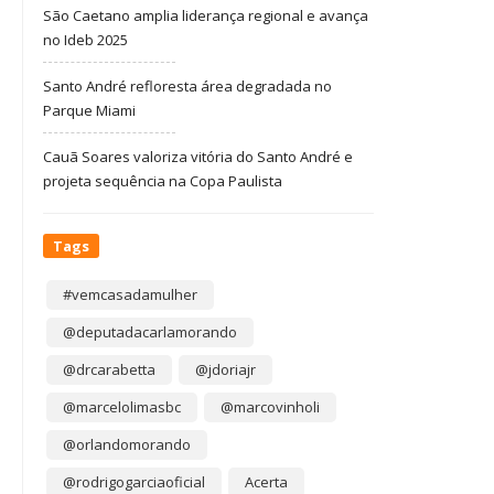
São Caetano amplia liderança regional e avança
no Ideb 2025
Santo André refloresta área degradada no
Parque Miami
Cauã Soares valoriza vitória do Santo André e
projeta sequência na Copa Paulista
Tags
#vemcasadamulher
@deputadacarlamorando
@drcarabetta
@jdoriajr
@marcelolimasbc
@marcovinholi
@orlandomorando
@rodrigogarciaoficial
Acerta