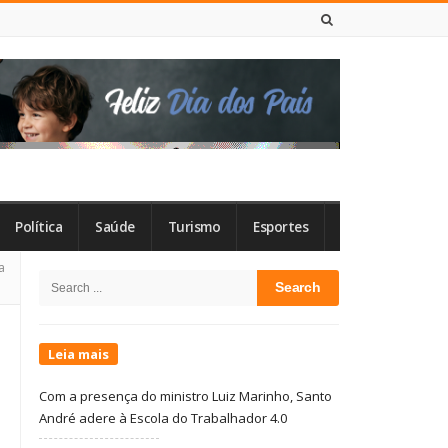
8 DE AGOSTO DE 2026
Política
Saúde
Turismo
Esportes
Site
a
Search
Sidebar
for:
Leia mais
Com a presença do ministro Luiz Marinho, Santo
André adere à Escola do Trabalhador 4.0