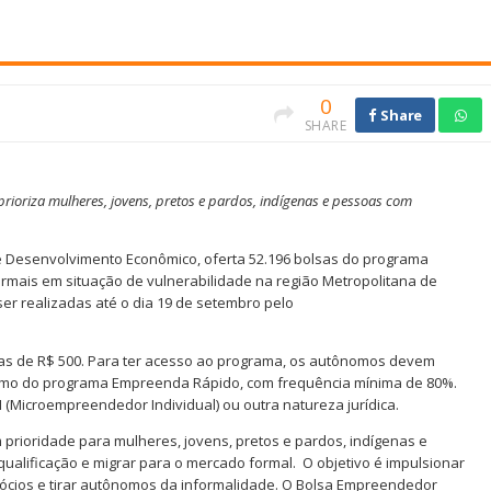
0
Share
SHARE
rioriza mulheres, jovens, pretos e pardos, indígenas e pessoas com
e Desenvolvimento Econômico, oferta 52.196 bolsas do programa
mais em situação de vulnerabilidade na região Metropolitana de
ser realizadas até o dia 19 de setembro pelo
las de R$ 500. Para ter acesso ao programa, os autônomos devem
ismo do programa Empreenda Rápido, com frequência mínima de 80%.
Microempreendedor Individual) ou outra natureza jurídica.
m prioridade para mulheres, jovens, pretos e pardos, indígenas e
alificação e migrar para o mercado formal. O objetivo é impulsionar
cios e tirar autônomos da informalidade. O Bolsa Empreendedor