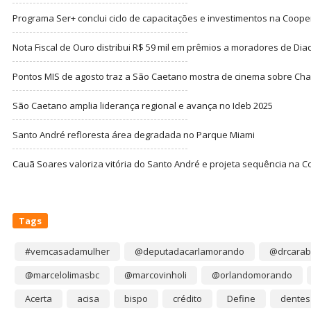
Programa Ser+ conclui ciclo de capacitações e investimentos na Coope
Nota Fiscal de Ouro distribui R$ 59 mil em prêmios a moradores de Di
Pontos MIS de agosto traz a São Caetano mostra de cinema sobre Cha
São Caetano amplia liderança regional e avança no Ideb 2025
Santo André refloresta área degradada no Parque Miami
Cauã Soares valoriza vitória do Santo André e projeta sequência na C
Tags
#vemcasadamulher
@deputadacarlamorando
@drcarab
@marcelolimasbc
@marcovinholi
@orlandomorando
Acerta
acisa
bispo
crédito
Define
dentes