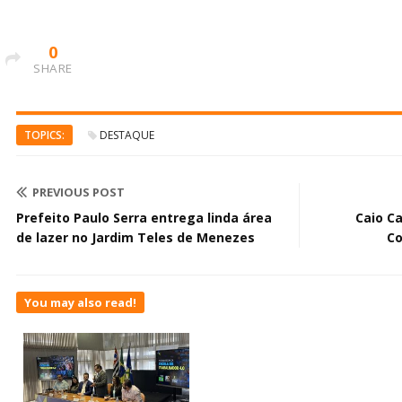
0
SHARE
TOPICS:
DESTAQUE
PREVIOUS POST
Prefeito Paulo Serra entrega linda área
Caio C
de lazer no Jardim Teles de Menezes
Co
You may also read!