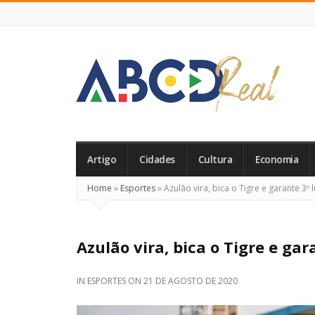
ABCD
Real
Artigo
Cidades
Cultura
Economia
Home
»
Esportes
»
Azulão vira, bica o Tigre e garante 3º 
Azulão vira, bica o Tigre e gar
IN
ESPORTES
ON
21 DE AGOSTO DE 2020