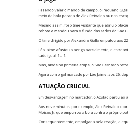
Fazendo valer o mando de campo, o Pequeno Gigant
meio da bola parada de Alex Reinaldo ou nas esca
Mesmo assim, foi o time visitante que abriu o placa
rebote e mandou para o fundo das redes do São Ca
O time dirigido por Alexandre Gallo empatou aos 22
Léo Jaime afastou o perigo parcialmente, o estrean
tudo igual. 1 a 1.
Mas, ainda na primeira etapa, o São Bernardo ret
Agora com o gol marcado por Léo Jaime, aos 26, depo
ATUAÇÃO CRUCIAL
Em desvantagem no marcador, o Azulão partiu ao 
Aos nove minutos, por exemplo, Alex Reinaldo cobr
Moisés Jr, que empurrou a bola contra o próprio pat
Consequentemente, empolgada pela reação, a equip