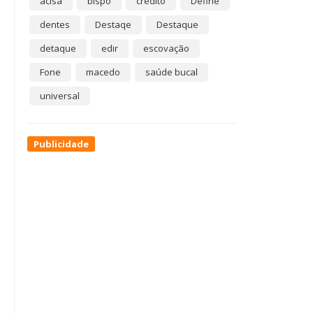
acisa
bispo
crédito
Define
dentes
Destaqe
Destaque
detaque
edir
escovação
Fone
macedo
saúde bucal
universal
Publicidade