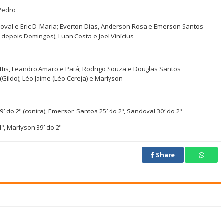
 Pedro
ndoval e Eric Di Maria; Everton Dias, Anderson Rosa e Emerson Santos
o depois Domingos), Luan Costa e Joel Vinícius
ttis, Leandro Amaro e Pará; Rodrigo Souza e Douglas Santos
(Gildo); Léo Jaime (Léo Cereja) e Marlyson
9′ do 2º (contra), Emerson Santos 25′ do 2º, Sandoval 30′ do 2º
1º, Marlyson 39′ do 2º
Share