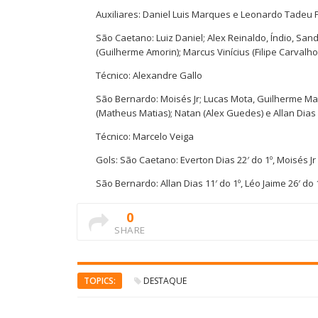
Auxiliares: Daniel Luis Marques e Leonardo Tadeu
São Caetano: Luiz Daniel; Alex Reinaldo, Índio, Sa
(Guilherme Amorin); Marcus Vinícius (Filipe Carvalh
Técnico: Alexandre Gallo
São Bernardo: Moisés Jr; Lucas Mota, Guilherme Ma
(Matheus Matias); Natan (Alex Guedes) e Allan Dias 
Técnico: Marcelo Veiga
Gols: São Caetano: Everton Dias 22′ do 1º, Moisés Jr 
São Bernardo: Allan Dias 11′ do 1º, Léo Jaime 26′ do 
0
SHARE
TOPICS:
DESTAQUE