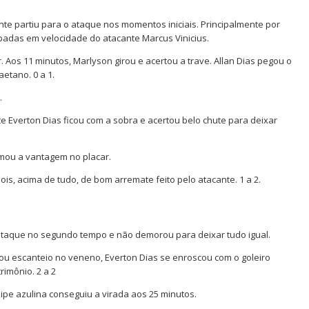
e partiu para o ataque nos momentos iniciais. Principalmente por
padas em velocidade do atacante Marcus Vinicius.
r. Aos 11 minutos, Marlyson girou e acertou a trave. Allan Dias pegou o
etano. 0 a 1.
.
te Everton Dias ficou com a sobra e acertou belo chute para deixar
omou a vantagem no placar.
is, acima de tudo, de bom arremate feito pelo atacante. 1 a 2.
ataque no segundo tempo e não demorou para deixar tudo igual.
ou escanteio no veneno, Everton Dias se enroscou com o goleiro
rimônio. 2 a 2
e azulina conseguiu a virada aos 25 minutos.