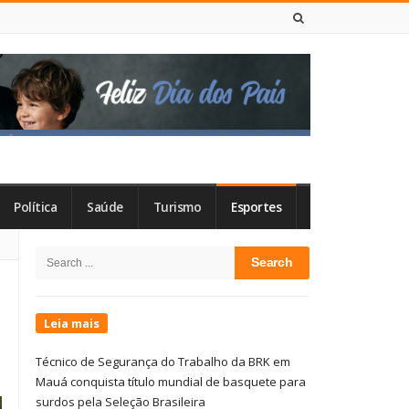
7 DE AGOSTO DE 2026
Política
Saúde
Turismo
Esportes
Site
Search
Sidebar
for:
Leia mais
Técnico de Segurança do Trabalho da BRK em
Mauá conquista título mundial de basquete para
surdos pela Seleção Brasileira