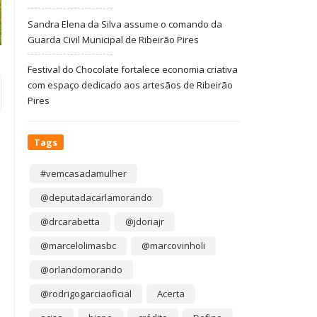
Sandra Elena da Silva assume o comando da
Guarda Civil Municipal de Ribeirão Pires
Festival do Chocolate fortalece economia criativa
com espaço dedicado aos artesãos de Ribeirão
Pires
Tags
#vemcasadamulher
@deputadacarlamorando
@drcarabetta
@jdoriajr
@marcelolimasbc
@marcovinholi
@orlandomorando
@rodrigogarciaoficial
Acerta