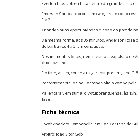
Everton Dias sofreu falta dentro da grande área e 
Emerson Santos cobrou com categoria e como resul
3 a 2.
Criando várias oportunidades e dono da partida na 
Da mesma forma, aos 35 minutos. Anderson Rosa c
do barbante. 4 a 2, em conclusão.
Nos momentos finais, nem mesmo a expulsão de An
clube azulino.
E o time, assim, conseguiu garantir presença no G-8
Posteriormente, o São Caetano volta a campo pela 
Vai encarar, em suma, o Votuporanguense, às 15h, n
fase.
Ficha técnica
Local: Anacleto Campanella, em São Caetano do Sul
Árbitro: João Vitor Gobi