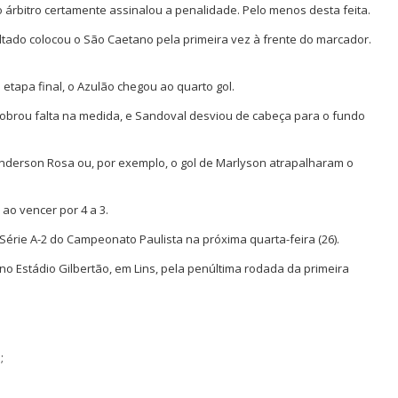
o árbitro certamente assinalou a penalidade. Pelo menos desta feita.
tado colocou o São Caetano pela primeira vez à frente do marcador.
etapa final, o Azulão chegou ao quarto gol.
obrou falta na medida, e Sandoval desviou de cabeça para o fundo
derson Rosa ou, por exemplo, o gol de Marlyson atrapalharam o
 ao vencer por 4 a 3.
Série A-2 do Campeonato Paulista na próxima quarta-feira (26).
o Estádio Gilbertão, em Lins, pela penúltima rodada da primeira
;