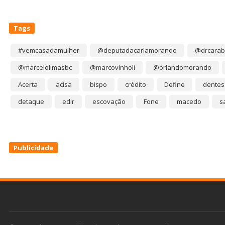
Tags
#vemcasadamulher
@deputadacarlamorando
@drcarab
@marcelolimasbc
@marcovinholi
@orlandomorando
Acerta
acisa
bispo
crédito
Define
dentes
detaque
edir
escovação
Fone
macedo
s
Publicidade