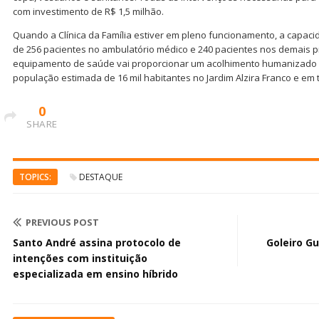
com investimento de R$ 1,5 milhão.
Quando a Clínica da Família estiver em pleno funcionamento, a capaci
de 256 pacientes no ambulatório médico e 240 pacientes nos demais 
equipamento de saúde vai proporcionar um acolhimento humanizado
população estimada de 16 mil habitantes no Jardim Alzira Franco e em 
0
SHARE
TOPICS:
DESTAQUE
PREVIOUS POST
Santo André assina protocolo de
Goleiro G
intenções com instituição
especializada em ensino híbrido