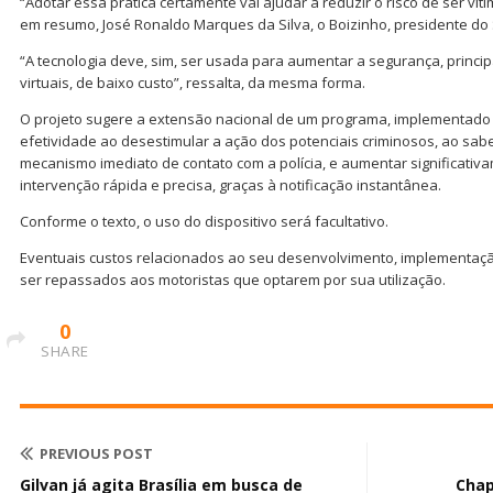
“Adotar essa prática certamente vai ajudar a reduzir o risco de ser víti
em resumo, José Ronaldo Marques da Silva, o Boizinho, presidente do 
“A tecnologia deve, sim, ser usada para aumentar a segurança, prin
virtuais, de baixo custo”, ressalta, da mesma forma.
O projeto sugere a extensão nacional de um programa, implementad
efetividade ao desestimular a ação dos potenciais criminosos, ao sa
mecanismo imediato de contato com a polícia, e aumentar significati
intervenção rápida e precisa, graças à notificação instantânea.
Conforme o texto, o uso do dispositivo será facultativo.
Eventuais custos relacionados ao seu desenvolvimento, implementa
ser repassados aos motoristas que optarem por sua utilização.
0
SHARE
PREVIOUS POST
Gilvan já agita Brasília em busca de
Chap