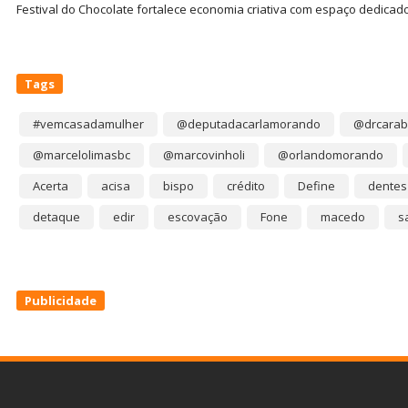
Festival do Chocolate fortalece economia criativa com espaço dedicad
Tags
#vemcasadamulher
@deputadacarlamorando
@drcarab
@marcelolimasbc
@marcovinholi
@orlandomorando
Acerta
acisa
bispo
crédito
Define
dentes
detaque
edir
escovação
Fone
macedo
s
Publicidade