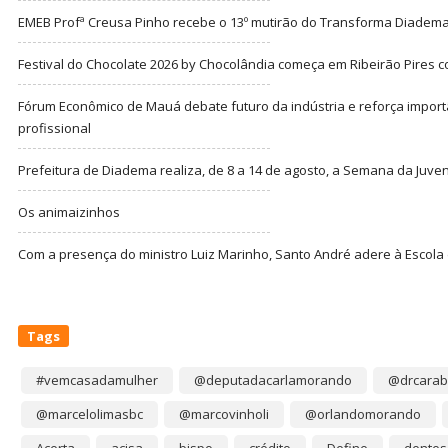
EMEB Profª Creusa Pinho recebe o 13º mutirão do Transforma Diadem
Festival do Chocolate 2026 by Chocolândia começa em Ribeirão Pires c
Fórum Econômico de Mauá debate futuro da indústria e reforça import
profissional
Prefeitura de Diadema realiza, de 8 a 14 de agosto, a Semana da Juve
Os animaizinhos
Com a presença do ministro Luiz Marinho, Santo André adere à Escola
Tags
#vemcasadamulher
@deputadacarlamorando
@drcarab
@marcelolimasbc
@marcovinholi
@orlandomorando
Acerta
acisa
bispo
crédito
Define
dentes