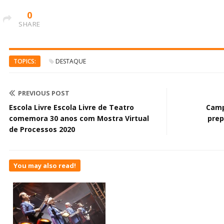
0
SHARE
TOPICS:
DESTAQUE
PREVIOUS POST
Escola Livre Escola Livre de Teatro
Camp
comemora 30 anos com Mostra Virtual
prep
de Processos 2020
You may also read!