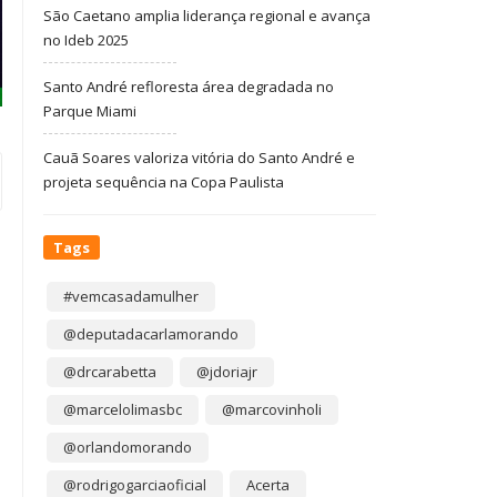
São Caetano amplia liderança regional e avança
no Ideb 2025
Santo André refloresta área degradada no
Parque Miami
Cauã Soares valoriza vitória do Santo André e
projeta sequência na Copa Paulista
Tags
#vemcasadamulher
@deputadacarlamorando
@drcarabetta
@jdoriajr
@marcelolimasbc
@marcovinholi
@orlandomorando
@rodrigogarciaoficial
Acerta