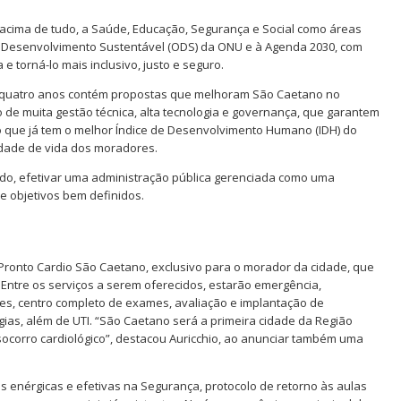
acima de tudo, a Saúde, Educação, Segurança e Social como áreas
 o Desenvolvimento Sustentável (ODS) da ONU e à Agenda 2030, com
e torná-lo mais inclusivo, justo e seguro.
s quatro anos contém propostas que melhoram São Caetano no
 de muita gestão técnica, alta tecnologia e governança, que garantem
o que já tem o melhor Índice de Desenvolvimento Humano (IDH) do
idade de vida dos moradores.
udo, efetivar uma administração pública gerenciada como uma
e objetivos bem definidos.
Pronto Cardio São Caetano, exclusivo para o morador da cidade, que
 Entre os serviços a serem oferecidos, estarão emergência,
des, centro completo de exames, avaliação e implantação de
ias, além de UTI. “São Caetano será a primeira cidade da Região
o socorro cardiológico”, destacou Auricchio, ao anunciar também uma
 enérgicas e efetivas na Segurança, protocolo de retorno às aulas