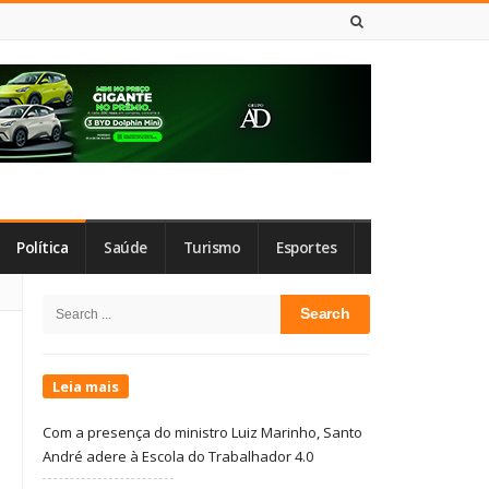
8 DE AGOSTO DE 2026
Política
Saúde
Turismo
Esportes
Site
Search
Sidebar
for:
Leia mais
Com a presença do ministro Luiz Marinho, Santo
André adere à Escola do Trabalhador 4.0