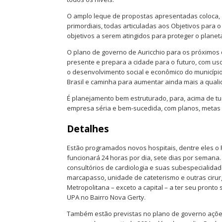
O amplo leque de propostas apresentadas coloca, 
primordiais, todas articuladas aos Objetivos para
objetivos a serem atingidos para proteger o planeta 
O plano de governo de Auricchio para os próximo
presente e prepara a cidade para o futuro, com uso
o desenvolvimento social e econômico do municípi
Brasil e caminha para aumentar ainda mais a qual
É planejamento bem estruturado, para, acima de t
empresa séria e bem-sucedida, com planos, metas 
Detalhes
Estão programados novos hospitais, dentre eles o 
funcionará 24 horas por dia, sete dias por semana.
consultórios de cardiologia e suas subespecialida
marcapasso, unidade de cateterismo e outras cirurg
Metropolitana – exceto a capital – a ter seu pront
UPA no Bairro Nova Gerty.
Também estão previstas no plano de governo ações