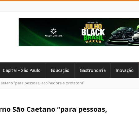
Capital – São Paulo
Educação
Gastronomia
Inovação
Caetano “para pessoas, acolhedora e protetora”
rno São Caetano “para pessoas,