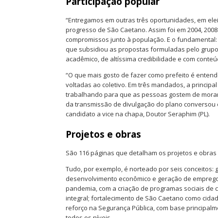
Participação popular
“Entregamos em outras três oportunidades, em elei
progresso de São Caetano. Assim foi em 2004, 200
compromissos junto à população. E o fundamental: s
que subsidiou as propostas formuladas pelo grupo 
acadêmico, de altíssima credibilidade e com conteú
“O que mais gosto de fazer como prefeito é entend
voltadas ao coletivo. Em três mandados, a principa
trabalhando para que as pessoas gostem de morar, t
da transmissão de divulgação do plano conversou
candidato a vice na chapa, Doutor Seraphim (PL).
Projetos e obras
São 116 páginas que detalham os projetos e obras
Tudo, por exemplo, é norteado por seis conceitos:
desenvolvimento econômico e geração de emprego e
pandemia, com a criação de programas sociais de
integral; fortalecimento de São Caetano como cida
reforço na Segurança Pública, com base principalm
todos os níveis.