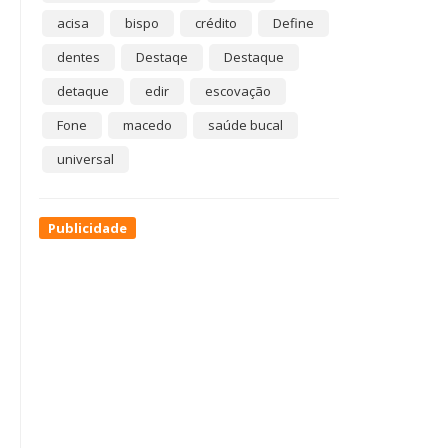
acisa
bispo
crédito
Define
dentes
Destaqe
Destaque
detaque
edir
escovação
Fone
macedo
saúde bucal
universal
Publicidade