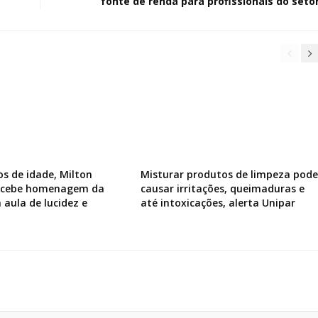
fonte de renda para profissionais do seto
os de idade, Milton
Misturar produtos de limpeza pode
recebe homenagem da
causar irritações, queimaduras e
 aula de lucidez e
até intoxicações, alerta Unipar