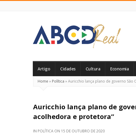
ABCD
Real
Artigo
Cidades
Cultura
Economia
Home
»
Política
»
Auricchio lança plano de governo São 
Auricchio lança plano de gove
acolhedora e protetora”
IN
POLÍTICA
ON
15 DE OUTUBRO DE 2020