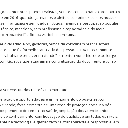
ções anteriores, planos realistas, sempre com o olhar voltado para o
8 e em 2016, quando ganhamos o pleito e cumprimos com os nossos
em fantasias e sem dados fictícios. Tivemos a participação popular,
técnico, mesclado, com profissionais capacitados e do meio
do irreparável”, afirmou Auricchio, em suma.
er o cidadão. Nós, gestores, temos de colocar em prática ações
l obra que fiz foi melhorar a vida das pessoas. E vamos continuar
rabalhar e ter lazer na cidade”, salientou Auricchio, que ao longo
 com técnicos que atuaram na concretização do documento e com o
 a ser executados no próximo mandato.
 geração de oportunidades e enfrentamento do pós-crise, com
 renda; fortalecimento de uma rede de proteção social no pós-
 complemento de renda; na saúde, ampliação dos atendimentos
de do conhecimento, com Educação de qualidade em todos os níveis;
ente na tecnologia; e gestão técnica, transparente e responsável em