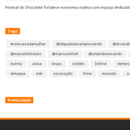
Festival do Chocolate fortalece economia criativa com espaço dedicad
Tags
#vemcasadamulher
@deputadacarlamorando
@drcarab
@marcelolimasbc
@marcovinholi
@orlandomorando
Acerta
acisa
bispo
crédito
Define
dentes
detaque
edir
escovação
Fone
macedo
s
Publicidade