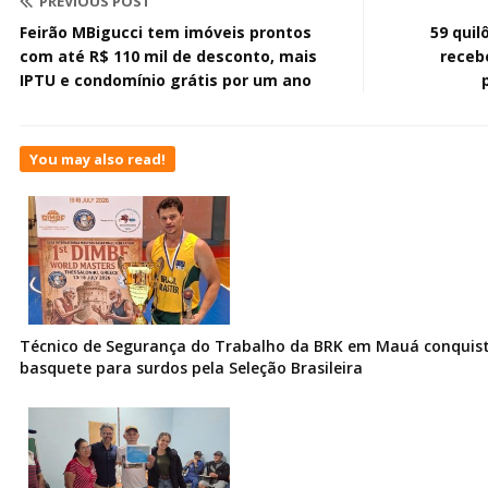
PREVIOUS POST
Feirão MBigucci tem imóveis prontos
59 qui
com até R$ 110 mil de desconto, mais
receb
IPTU e condomínio grátis por um ano
You may also read!
Técnico de Segurança do Trabalho da BRK em Mauá conquist
basquete para surdos pela Seleção Brasileira