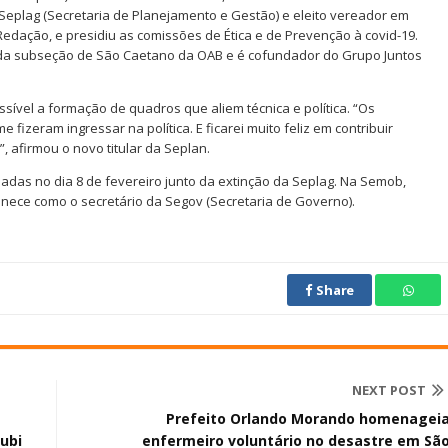
a Seplag (Secretaria de Planejamento e Gestão) e eleito vereador em
Redação, e presidiu as comissões de Ética e de Prevenção à covid-19.
 da subseção de São Caetano da OAB e é cofundador do Grupo Juntos
ível a formação de quadros que aliem técnica e política. “Os
fizeram ingressar na política. E ficarei muito feliz em contribuir
 afirmou o novo titular da Seplan.
adas no dia 8 de fevereiro junto da extinção da Seplag. Na Semob,
anece como o secretário da Segov (Secretaria de Governo).
Share
NEXT POST
Prefeito Orlando Morando homenagei
ubi
enfermeiro voluntário no desastre em Sã