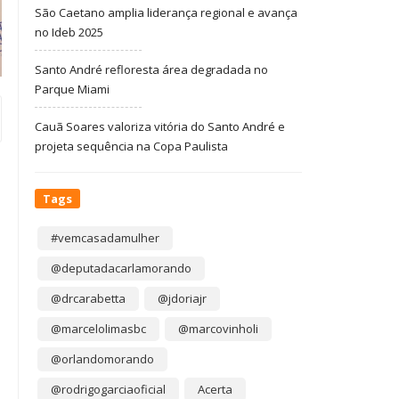
São Caetano amplia liderança regional e avança
no Ideb 2025
Santo André refloresta área degradada no
Parque Miami
Cauã Soares valoriza vitória do Santo André e
projeta sequência na Copa Paulista
Tags
#vemcasadamulher
@deputadacarlamorando
@drcarabetta
@jdoriajr
@marcelolimasbc
@marcovinholi
@orlandomorando
@rodrigogarciaoficial
Acerta