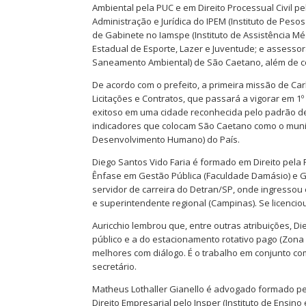
Ambiental pela PUC e em Direito Processual Civil pe
Administração e Jurídica do IPEM (Instituto de Peso
de Gabinete no Iamspe (Instituto de Assistência Mé
Estadual de Esporte, Lazer e Juventude; e assessor
Saneamento Ambiental) de São Caetano, além de co
De acordo com o prefeito, a primeira missão de Ca
Licitações e Contratos, que passará a vigorar em 1º
exitoso em uma cidade reconhecida pelo padrão de 
indicadores que colocam São Caetano como o municí
Desenvolvimento Humano) do País.
Diego Santos Vido Faria é formado em Direito pel
Ênfase em Gestão Pública (Faculdade Damásio) e Ge
servidor de carreira do Detran/SP, onde ingressou e
e superintendente regional (Campinas). Se licenci
Auricchio lembrou que, entre outras atribuições, 
público e a do estacionamento rotativo pago (Zona 
melhores com diálogo. É o trabalho em conjunto co
secretário.
Matheus Lothaller Gianello é advogado formado p
Direito Empresarial pelo Insper (Instituto de Ensi