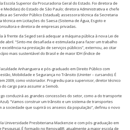
la Escola Superior da Procuradoria Geral do Estado. Foi diretora de
s e Medidas) do Estado de São Paulo; diretora Administrativa e chefe
dica ao Servidor Público Estadual); assessora técnica da Secretaria
a técnica em Licitações do Saesa (Sistema de Água, Esgoto e
nsultora e diretora de empresas privadas.
rla à frente da Seged será adequar a máquina pública à nova Lei de
 de abril. “Sinto-me desafiada e estimulada para fazer um trabalho
excelência na prestação de serviços públicos”, externou, ao citar
pio mais sustentável do Brasil e de maior IDH (Índice de
a Faculdade Anhanguera e pós-graduado em Direito Público com
stão, Mobilidade e Segurança no Trânsito (Uninter – cursando). É
m 2009, como vistoriador. Progrediu para supervisor, diretor técnico
ou do cargo para assumir a Semob.
Diego conduzirá as grandes concessões do setor, como a do transporte
Azul). “Vamos construir um trânsito e um sistema de transportes
m a sociedade que suprirá os anseios da população”, definiu o novo
ela Universidade Presbiteriana Mackenzie e com pós-graduação em
no e Pesquisa). É formado no RenovaBR, atualmente a maior escola de