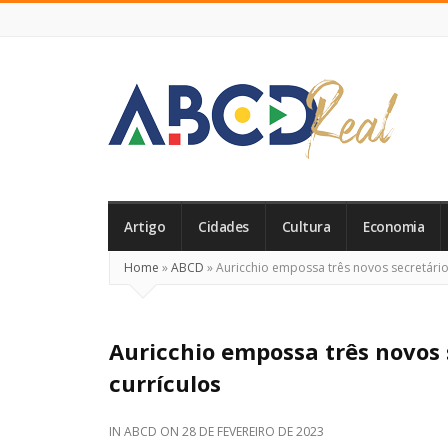
ABCD
Real
Artigo
Cidades
Cultura
Economia
Home
»
ABCD
»
Auricchio empossa três novos secretários
Auricchio empossa três novos 
currículos
IN
ABCD
ON
28 DE FEVEREIRO DE 2023