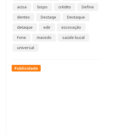
acisa
bispo
crédito
Define
dentes
Destaqe
Destaque
detaque
edir
escovação
Fone
macedo
saúde bucal
universal
Publicidade