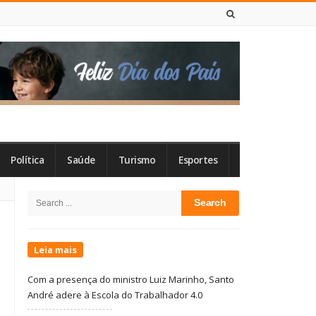
8 DE AGOSTO DE 2026
Política
Saúde
Turismo
Esportes
Site
Search
Sidebar
for:
Leia mais
Com a presença do ministro Luiz Marinho, Santo
André adere à Escola do Trabalhador 4.0