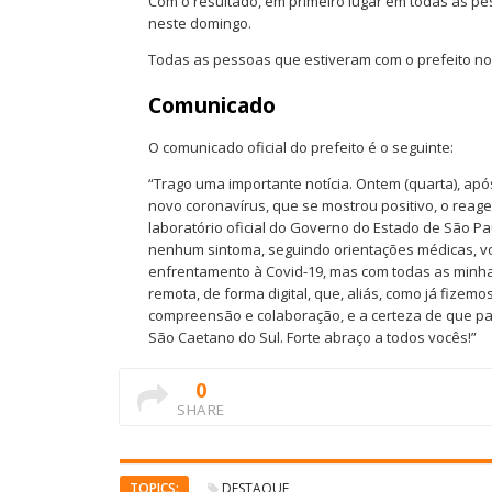
Com o resultado, em primeiro lugar em todas as pes
neste domingo.
Todas as pessoas que estiveram com o prefeito nos 
Comunicado
O comunicado oficial do prefeito é o seguinte:
“Trago uma importante notícia. Ontem (quarta), ap
novo coronavírus, que se mostrou positivo, o reage
laboratório oficial do Governo do Estado de São Pa
nenhum sintoma, seguindo orientações médicas, vou
enfrentamento à Covid-19, mas com todas as minha
remota, de forma digital, que, aliás, como já fize
compreensão e colaboração, e a certeza de que pa
São Caetano do Sul. Forte abraço a todos vocês!”
0
SHARE
TOPICS:
DESTAQUE