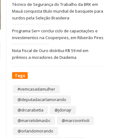
Técnico de Segurança do Trabalho da BRK em
Mauá conquista título mundial de basquete para
surdos pela Seleção Brasileira
Programa Ser+ conclui ciclo de capacitações e
investimentos na Cooperpires, em Ribeirão Pires
Nota Fiscal de Ouro distribui R$ 59 mil em
prêmios a moradores de Diadema
Tags
#vemcasadamulher
@deputadacarlamorando
@drcarabetta
@jdoriajr
@marcelolimasbc
@marcovinholi
@orlandomorando