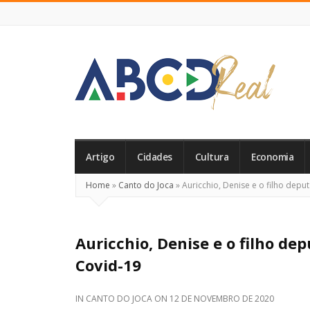
ABCD
Real
Artigo
Cidades
Cultura
Economia
Home
»
Canto do Joca
»
Auricchio, Denise e o filho depu
Auricchio, Denise e o filho de
Covid-19
IN
CANTO DO JOCA
ON
12 DE NOVEMBRO DE 2020