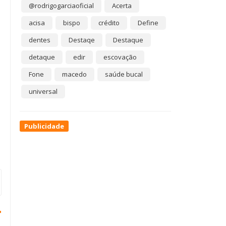
@rodrigogarciaoficial
Acerta
acisa
bispo
crédito
Define
dentes
Destaqe
Destaque
detaque
edir
escovação
Fone
macedo
saúde bucal
universal
Publicidade