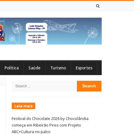
8 DE AGOSTO DE 2026
Política
Saúde
Turismo
Esportes
Site
Search
Sidebar
for:
Leia mais
Festival do Chocolate 2026 by Chocolândia
começa em Ribeirão Pires com Projeto
ABC+Cultura no palco