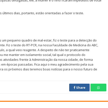
quisas divulgadas, ele, a mulher e o filho ficaram impedidos de votar
últimos dias, portanto, estão orientadas a fazer o teste.
ós um pequeno quadro de mal-estar, fiz o teste para a detecção do
nte. Fiz o teste do RT-PCR, na nossa Faculdade de Medicina do ABC,
ulo, a qual veio reagente. A despeito de não ter praticamente
 me manter em isolamento social, tal qual o protocolo do
s atividades frente à Administração da nossa cidade, de forma
mos em épocas passadas. Fica aqui o meu agradecimento pela sua
ra os próximos dias teremos boas notícias para o nosso futuro de
Share