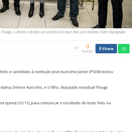
e Thiago, o último à direita, em encintro há nove dias com Alckmin. Foto: Divulgação
0
Share
SHARE
eito e candidato à reeleição José Auricchio Júnior (PSDB) testou
-dama, Denise Auricchio, e o filho, deputado estadual Thiago
ta quinta (12/11), para comunicar o resultado de teste feito na