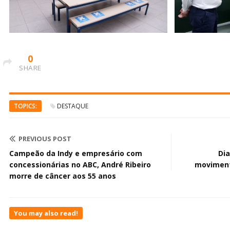
0
SHARE
TOPICS:
DESTAQUE
PREVIOUS POST
Campeão da Indy e empresário com
Di
concessionárias no ABC, André Ribeiro
moviment
morre de câncer aos 55 anos
You may also read!