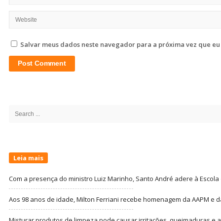
Salvar meus dados neste navegador para a próxima vez que eu
Site
Sidebar
Search
for:
Leia mais
Com a presença do ministro Luiz Marinho, Santo André adere à Escola
Aos 98 anos de idade, Milton Ferriani recebe homenagem da AAPM e dá 
Misturar produtos de limpeza pode causar irritações, queimaduras e at