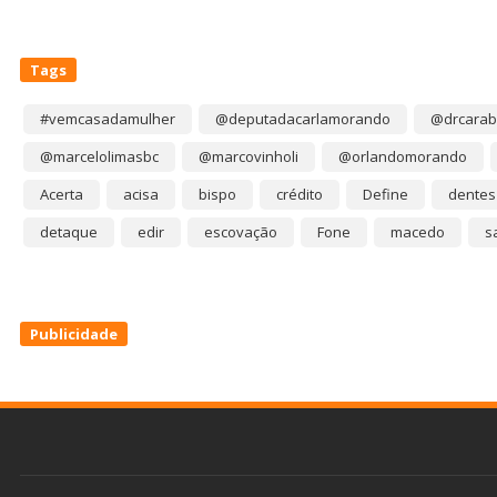
Tags
#vemcasadamulher
@deputadacarlamorando
@drcarab
@marcelolimasbc
@marcovinholi
@orlandomorando
Acerta
acisa
bispo
crédito
Define
dentes
detaque
edir
escovação
Fone
macedo
s
Publicidade