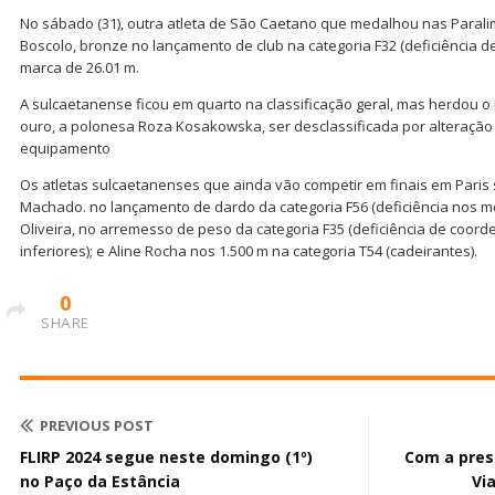
No sábado (31), outra atleta de São Caetano que medalhou nas Parali
Boscolo, bronze no lançamento de club na categoria F32 (deficiência 
marca de 26.01 m.
A sulcaetanense ficou em quarto na classificação geral, mas herdou 
ouro, a polonesa Roza Kosakowska, ser desclassificada por alteração
equipamento
Os atletas sulcaetanenses que ainda vão competir em finais em Paris
Machado. no lançamento de dardo da categoria F56 (deficiência nos m
Oliveira, no arremesso de peso da categoria F35 (deficiência de co
inferiores); e Aline Rocha nos 1.500 m na categoria T54 (cadeirantes).
0
SHARE
PREVIOUS POST
FLIRP 2024 segue neste domingo (1º)
Com a pres
no Paço da Estância
Vi