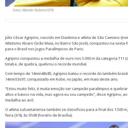
Fotos: Wander Roberto/CPB
Júlio César Agripino, nascido em Diadema e atleta de São Caetano (trei
Atletismo Alvaro Girão Maia, no Bairro São José), conquistou na sexta-f
para o Brasil nos Jogos Paralímpicos de Paris.
Agripino conquistou a medalha de ouro nos 5.000 m da categoria T11 (de
total) e, de quebra, quebrou o recorde mundial.
Com tempo de 14min48s85, Agripino bateu o recorde do também brasile
14min53s97, conquistado em Kobe, no Japão, em maio deste ano.
“Estou muito feliz, é muita emoção ser campeão paralímpico e quebra
altos e baixos na vida, mas agora eu sou campeão”, disse Agripino, ao
medalha ao avô.
O atleta sulcaetanense também se classificou para a final dos 1.500 m
feira (3/9), às 5h08 (horário de Brasília).