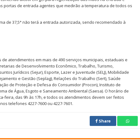
as portas de entrada agentes que medirão a temperatura de todos os
ima de 37,5° não terá a entrada autorizada, sendo recomendado à
es de atendimentos em mais de 490 serviços municipais, estaduais e
cretarias de Desenvolvimento Econômico, Trabalho, Turismo,
untos Jurídicos (Sejur), Esporte, Lazer e Juventude (SELJ), Mobilidade
jamento e Gestão (Seplag), Relações do Trabalho (Sert), Saúde
ação de Proteção e Defesa do Consumidor (Procon), Instituto de
stema de Água, Esgoto e Saneamento Ambiental (Saesa). O horário de
a-feira, das 9h às 17h, e todos os atendimentos devem ser feitos
nos telefones 4227-7600 ou 4227-7601.
Share