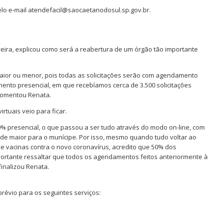
lo e-mail atendefacil@saocaetanodosul.sp.gov.br.
veira, explicou como será a reabertura de um órgão tão importante
ior ou menor, pois todas as solicitações serão com agendamento
amento presencial, em que recebíamos cerca de 3.500 solicitações
 comentou Renata.
rtuais veio para ficar.
 presencial, o que passou a ser tudo através do modo on-line, com
 maior para o munícipe. Por isso, mesmo quando tudo voltar ao
de vacinas contra o novo coronavírus, acredito que 50% dos
portante ressaltar que todos os agendamentos feitos anteriormente à
inalizou Renata.
révio para os seguintes serviços: