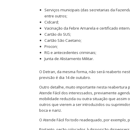
Serviços municipais (das secretarias da Fazenda
entre outros;
Cidcard;
Vacinação da Febre Amarela e certificado intern
Cartão do SUS;
Cartão São Caetano;
Procon;
RG e antecedentes criminais;
Junta de Alistamento Militar.
O Detran, da mesma forma, não será reaberto nest
previsão é dia 14 de outubro.
Outro detalhe, muito importante nesta reabertura 
Atende Fácil dos interessados, previamente agen
mobilidade reduzida ou outra situação que assim o 
outros que vierem a ser introduzidos ou suprimido
boca e nariz.
O Atende Fácil foi todo readequado, por exemplo,
Portanto, serão colocados à disposição dispensers