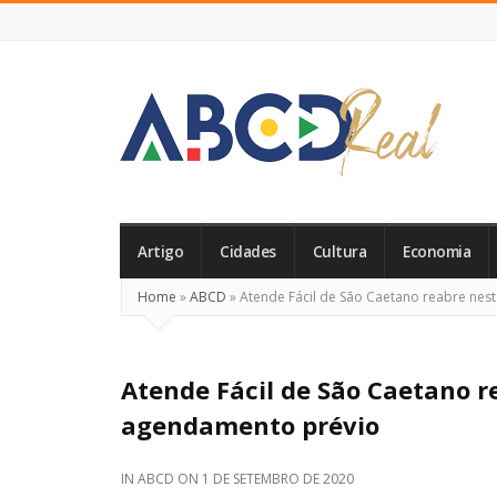
ABCD
Real
Artigo
Cidades
Cultura
Economia
Home
»
ABCD
»
Atende Fácil de São Caetano reabre nes
Atende Fácil de São Caetano 
agendamento prévio
IN
ABCD
ON
1 DE SETEMBRO DE 2020