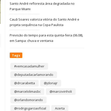
Santo André refloresta área degradada no
Parque Miami
Cauã Soares valoriza vitória do Santo André e
projeta sequência na Copa Paulista
Previsão do tempo para esta quinta-feira (06.08),
em Sampa: chuva e ventania
Tags
#vemcasadamulher
@deputadacarlamorando
@drcarabetta
@jdoriajr
@marcelolimasbc
@marcovinholi
@orlandomorando
@rodrigogarciaoficial
Acerta