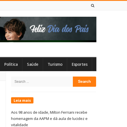
7 DE AGOSTO DE 2026
Política
Saúde
Turismo
Esportes
Site
Search
Sidebar
for:
Leia mais
Aos 98 anos de idade, Milton Ferriani recebe
homenagem da AAPM e dá aula de lucidez e
vitalidade