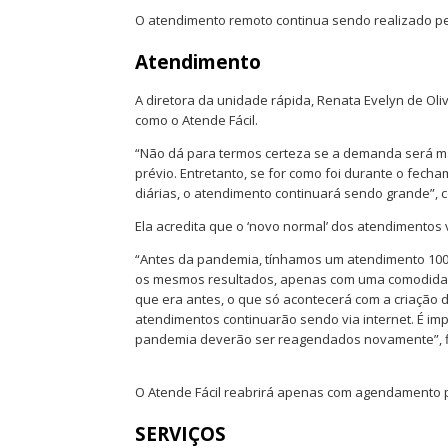
O atendimento remoto continua sendo realizado pe
Atendimento
A diretora da unidade rápida, Renata Evelyn de Oli
como o Atende Fácil.
“Não dá para termos certeza se a demanda será ma
prévio. Entretanto, se for como foi durante o fech
diárias, o atendimento continuará sendo grande”,
Ela acredita que o ‘novo normal’ dos atendimentos vi
“Antes da pandemia, tínhamos um atendimento 100%
os mesmos resultados, apenas com uma comodidade
que era antes, o que só acontecerá com a criação 
atendimentos continuarão sendo via internet. É im
pandemia deverão ser reagendados novamente”, f
O Atende Fácil reabrirá apenas com agendamento p
SERVIÇOS