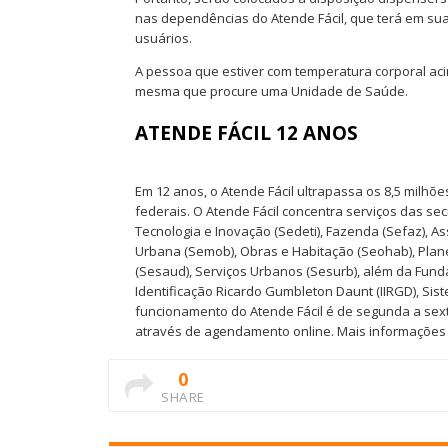
nas dependências do Atende Fácil, que terá em su
usuários.
A pessoa que estiver com temperatura corporal ac
mesma que procure uma Unidade de Saúde.
ATENDE FÁCIL 12 ANOS
Em 12 anos, o Atende Fácil ultrapassa os 8,5 milhõ
federais. O Atende Fácil concentra serviços das se
Tecnologia e Inovação (Sedeti), Fazenda (Sefaz), Ass
Urbana (Semob), Obras e Habitação (Seohab), Plane
(Sesaud), Serviços Urbanos (Sesurb), além da Fund
Identificação Ricardo Gumbleton Daunt (IIRGD), Si
funcionamento do Atende Fácil é de segunda a sext
através de agendamento online. Mais informações 
0
SHARE