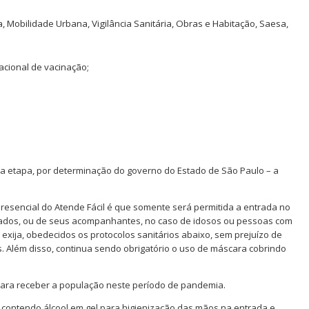
, Mobilidade Urbana, Vigilância Sanitária, Obras e Habitação, Saesa,
acional de vacinação;
a etapa, por determinação do governo do Estado de São Paulo – a
presencial do Atende Fácil é que somente será permitida a entrada no
dados, ou de seus acompanhantes, no caso de idosos ou pessoas com
exija, obedecidos os protocolos sanitários abaixo, sem prejuízo de
s. Além disso, continua sendo obrigatório o uso de máscara cobrindo
 para receber a população neste período de pandemia.
 contendo álcool em gel para higienização das mãos na entrada e