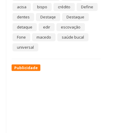
acisa
bispo
crédito
Define
dentes
Destaqe
Destaque
detaque
edir
escovação
Fone
macedo
saúde bucal
universal
Publicidade