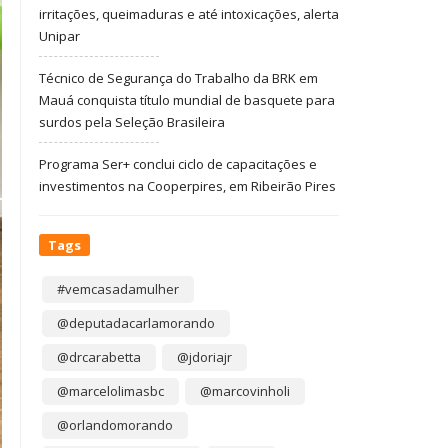
irritações, queimaduras e até intoxicações, alerta
Unipar
Técnico de Segurança do Trabalho da BRK em
Mauá conquista título mundial de basquete para
surdos pela Seleção Brasileira
Programa Ser+ conclui ciclo de capacitações e
investimentos na Cooperpires, em Ribeirão Pires
Tags
#vemcasadamulher
@deputadacarlamorando
@drcarabetta
@jdoriajr
@marcelolimasbc
@marcovinholi
@orlandomorando