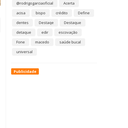
@rodrigogarciaoficial
Acerta
acisa
bispo
crédito
Define
dentes
Destaqe
Destaque
detaque
edir
escovação
Fone
macedo
saúde bucal
universal
Publicidade