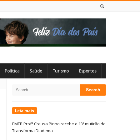
9 DE AGOSTO DE 2026
Política
Saúde
Turismo
Esportes
Site
Search
Sidebar
for:
Leia mais
EMEB Profª Creusa Pinho recebe o 13º mutirão do
Transforma Diadema