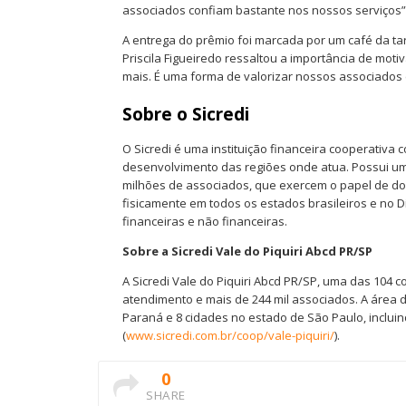
associados confiam bastante nos nossos serviços”
A entrega do prêmio foi marcada por um café da t
Priscila Figueiredo ressaltou a importância de mot
mais. É uma forma de valorizar nossos associados e
Sobre o Sicredi
O Sicredi é uma instituição financeira cooperativ
desenvolvimento das regiões onde atua. Possui um 
milhões de associados, que exercem o papel de don
fisicamente em todos os estados brasileiros e no D
financeiras e não financeiras.
Sobre a Sicredi Vale do Piquiri Abcd PR/SP
A Sicredi Vale do Piquiri Abcd PR/SP, uma das 104 c
atendimento e mais de 244 mil associados. A área 
Paraná e 8 cidades no estado de São Paulo, incluin
(
www.sicredi.com.br/coop/vale-piquiri/
).
0
SHARE