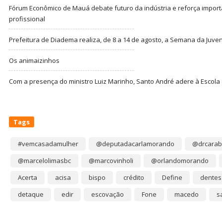
Fórum Econômico de Mauá debate futuro da indústria e reforça import
profissional
Prefeitura de Diadema realiza, de 8 a 14 de agosto, a Semana da Juve
Os animaizinhos
Com a presença do ministro Luiz Marinho, Santo André adere à Escola
Tags
#vemcasadamulher
@deputadacarlamorando
@drcarab
@marcelolimasbc
@marcovinholi
@orlandomorando
Acerta
acisa
bispo
crédito
Define
dentes
detaque
edir
escovação
Fone
macedo
s