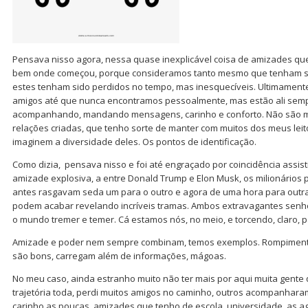
Pensava nisso agora, nessa quase inexplicável coisa de amizades qu
bem onde começou, porque consideramos tanto mesmo que tenham si
estes tenham sido perdidos no tempo, mas inesquecíveis. Ultimamente,
amigos até que nunca encontramos pessoalmente, mas estão ali semp
acompanhando, mandando mensagens, carinho e conforto. Não são me
relações criadas, que tenho sorte de manter com muitos dos meus leit
imaginem a diversidade deles. Os pontos de identificação.
Como dizia, pensava nisso e foi até engraçado por coincidência assis
amizade explosiva, a entre Donald Trump e Elon Musk, os milionários
antes rasgavam seda um para o outro e agora de uma hora para outr
podem acabar revelando incríveis tramas. Ambos extravagantes senho
o mundo tremer e temer. Cá estamos nós, no meio, e torcendo, claro, p
Amizade e poder nem sempre combinam, temos exemplos. Rompiment
são bons, carregam além de informações, mágoas.
No meu caso, ainda estranho muito não ter mais por aqui muita gente
trajetória toda, perdi muitos amigos no caminho, outros acompanhar
carinho as poucas amizades que tenho de escola, universidade, as a