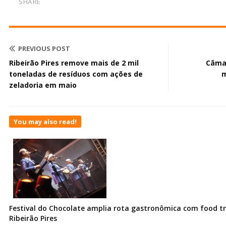
SHARE
PREVIOUS POST
Ribeirão Pires remove mais de 2 mil
Câmar
toneladas de resíduos com ações de
m
zeladoria em maio
You may also read!
Festival do Chocolate amplia rota gastronômica com food t
Ribeirão Pires