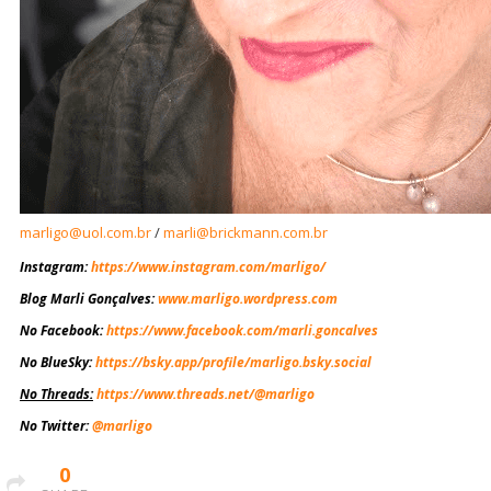
marligo@uol.com.br
/
marli@brickmann.com.br
Instagram
:
https://www.instagram.com/marligo/
Blog Marli Gonçalves
:
www.marligo.wordpress.com
No Facebook
:
https://www.facebook.com/marli.goncalves
No BlueSky
:
https://bsky.app/profile/marligo.bsky.social
No Threads
:
https://www.threads.net/@marligo
No Twitter
:
@marligo
0