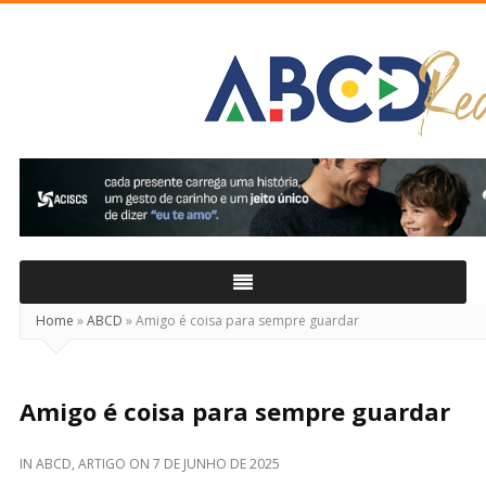
ABCD
Real
Home
»
ABCD
»
Amigo é coisa para sempre guardar
Amigo é coisa para sempre guardar
IN
ABCD
,
ARTIGO
ON
7 DE JUNHO DE 2025