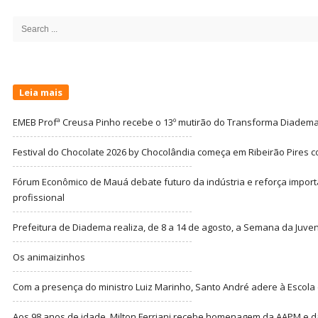
Site
Sidebar
Search
for:
Leia mais
EMEB Profª Creusa Pinho recebe o 13º mutirão do Transforma Diadem
Festival do Chocolate 2026 by Chocolândia começa em Ribeirão Pires c
Fórum Econômico de Mauá debate futuro da indústria e reforça import
profissional
Prefeitura de Diadema realiza, de 8 a 14 de agosto, a Semana da Juve
Os animaizinhos
Com a presença do ministro Luiz Marinho, Santo André adere à Escola
Aos 98 anos de idade, Milton Ferriani recebe homenagem da AAPM e dá 