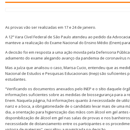
As provas vão ser realizadas em 17 e 24 de janeiro.
A 12ª Vara Cível Federal de São Paulo atendeu ao pedido da Advocacia
manteve a realização do Exame Nacional do Ensino Médio (Enem) para 
A decisão foi em resposta a uma ação movida pela Defensoria Pública
adiamento do exame alegando avanço da pandemia de coronavírus no
Mas a juíza que analisou o caso, Marisa Cucio, entendeu que as medid
Nacional de Estudos e Pesquisas Educacionais (Inep) são suficientes 
estudantes.
“Verificando os documentos anexados pelo INEP e o sítio daquele órgã
informações suficientes sobre as medidas de biossegurança para a re
Enem. Naquela página, há informações quanto à necessidade de util
nariz e a boca, a obrigatoriedade de o candidato levar mais de uma m
dia, a orientação para higienização das mãos com álcool em gel antes 
disponibilização de álcool em gel nas salas de provas e nos banheiros
necessidade de distanciamento entre os participantes e os procedime
vistoria de materiais”, ressaltou a magistrada na decisão.