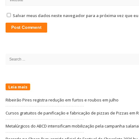
Salvar meus dados neste navegador para a próxima vez que eu
Site
Sidebar
Search
for:
Leia mais
Ribeirão Pires registra redução em furtos e roubos em julho
Cursos gratuitos de panificação e fabricação de pizzas de Pizzas em R
Metalúrgicos do ABCD intensificam mobilização pela campanha salarial
Recorde na Choco Run: corrida oficial do Festival do Chocolate 2026 b