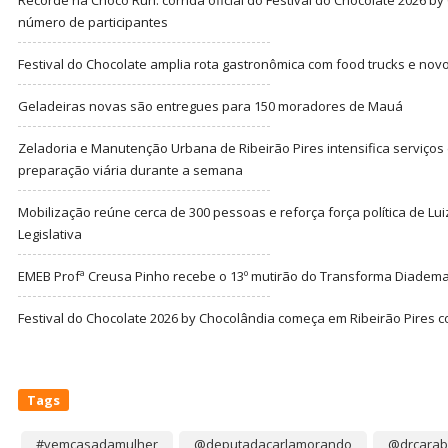
número de participantes
Festival do Chocolate amplia rota gastronômica com food trucks e nov
Geladeiras novas são entregues para 150 moradores de Mauá
Zeladoria e Manutenção Urbana de Ribeirão Pires intensifica serviço
preparação viária durante a semana
Mobilização reúne cerca de 300 pessoas e reforça força política de Lu
Legislativa
EMEB Profª Creusa Pinho recebe o 13º mutirão do Transforma Diadem
Festival do Chocolate 2026 by Chocolândia começa em Ribeirão Pires c
Tags
#vemcasadamulher
@deputadacarlamorando
@drcarab