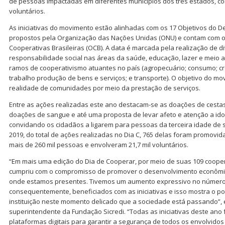
de pessoas impactadas em diferentes municípios dos três estados, co
voluntários.
As iniciativas do movimento estão alinhadas com os 17 Objetivos do 
propostos pela Organização das Nações Unidas (ONU) e contam com o
Cooperativas Brasileiras (OCB). A data é marcada pela realização de 
responsabilidade social nas áreas da saúde, educação, lazer e meio
ramos de cooperativismo atuantes no país (agropecuário; consumo; cré
trabalho produção de bens e serviços; e transporte). O objetivo do m
realidade de comunidades por meio da prestação de serviços.
Entre as ações realizadas este ano destacam-se as doações de cestas
doações de sangue e até uma proposta de levar afeto e atenção a id
convidando os cidadãos a ligarem para pessoas da terceira idade de
2019, do total de ações realizadas no Dia C, 765 delas foram promovida
mais de 260 mil pessoas e envolveram 21,7 mil voluntários.
“Em mais uma edição do Dia de Cooperar, por meio de suas 109 cooperat
cumpriu com o compromisso de promover o desenvolvimento econômi
onde estamos presentes. Tivemos um aumento expressivo no número d
consequentemente, beneficiados com as iniciativas e isso mostra o p
instituição neste momento delicado que a sociedade está passando”, 
superintendente da Fundação Sicredi. “Todas as iniciativas deste ano
plataformas digitais para garantir a segurança de todos os envolvidos