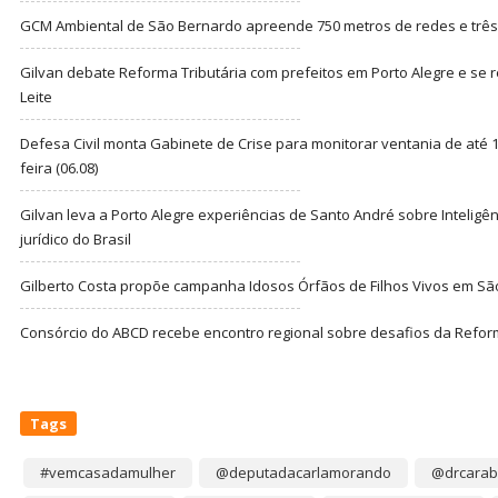
GCM Ambiental de São Bernardo apreende 750 metros de redes e três t
Gilvan debate Reforma Tributária com prefeitos em Porto Alegre e s
Leite
Defesa Civil monta Gabinete de Crise para monitorar ventania de até 1
feira (06.08)
Gilvan leva a Porto Alegre experiências de Santo André sobre Inteligênc
jurídico do Brasil
Gilberto Costa propõe campanha Idosos Órfãos de Filhos Vivos em Sã
Consórcio do ABCD recebe encontro regional sobre desafios da Refor
Tags
#vemcasadamulher
@deputadacarlamorando
@drcarab