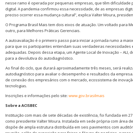
nesse ramo é operada por pequenas empresas, que têm dificuldade p
digital. A pandemia confirmou essa necessidade, de as empresas digit
preciso ocorrer essa mudança cultural”, explica Valter Moura, preside
O Programa Brasil Mais tem dois eixos de atuação. Um voltado para Me
outro, para Melhores Práticas Gerenciais.
A autoavaliação é o primeiro passo para iniciar a jornada rumo a maio
para que os participantes entendam suas verdadeiras necessidades
adequadas. Depois dessa etapa, um Agente Local de Inovação – ALI, d
para a devolutiva do autodiagnóstico.
Ao final do ciclo, que durará aproximadamente três meses, será real
autodiagnóstico para avaliar o desempenho e resultados da empresa.
de conexão dos empresários com o mercado, ecossistema de inovaçã
tecnologias.
Inscrições e informações pelo site:
www.gov.brasilmais
Sobre a ACISBEC
Instituição com mais de sete décadas de existência, foi fundada em 2
como presidente Valter Moura. Instalada em sede própria com área de 
dispõe de ampla estrutura distribuída em seis pavimentos com auditór
reunião, salão de exposição para feiras e fóruns de negócios, cursos e