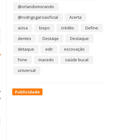
@orlandomorando
@rodrigogarciaoficial
Acerta
acisa
bispo
crédito
Define
dentes
Destaqe
Destaque
detaque
edir
escovação
Fone
macedo
saúde bucal
universal
o
Publicidade
o