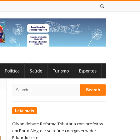
6 DE AGOSTO DE 2026
Política
Saúde
Turismo
Esportes
Site
Search
Sidebar
for:
Leia mais
Gilvan debate Reforma Tributária com prefeitos
em Porto Alegre e se reúne com governador
Eduardo Leite