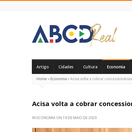
ABCD
Real
Artigo
Cidades
Cultura
Economia
Home
»
Economia
»
Acisa volta a cobrar concessionárias
Acisa volta a cobrar concessio
IN
ECONOMIA
ON
19 DE MAIO DE 2020