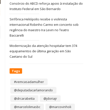
Consórcio do ABCD reforça apoio à instalação do
Instituto Federal em São Bernardo
Sinfônica Heliópolis recebe o violinista
internacional Robinho Carmo em concerto sob
regência do maestro Ira Levin no Teatro
Baccarelli
Modernização da atenção hospitalar tem 374
equipamentos de última geração em São
Caetano do Sul
Tags
#vemcasadamulher
@deputadacarlamorando
@drcarabetta
@jdoriajr
@marcelolimasbc
@marcovinholi