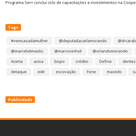
Programa Ser+ conclui ciclo de capacitações e investimentos na Coope
Tags
#vemcasadamulher
@deputadacarlamorando
@drcarab
@marcelolimasbc
@marcovinholi
@orlandomorando
Acerta
acisa
bispo
crédito
Define
dentes
detaque
edir
escovação
Fone
macedo
s
Publicidade