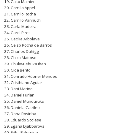
Caito Mainier
Camila Appel
Camilo Rocha
Camilo Vannuchi
Carla Madeira
Carol Pires
Cecilia Arbolave
Celso Rocha de Barros
Charles Duhigg
Chico Mattoso
Chukwuebuka Ibeh
Cida Bento
Conrado Hübner Mendes
Cristhiano Aguiar
Dani Marino
Daniel Furlan
Daniel Munduruku
Daniela Catrileo
Dona Rosinha
Eduardo Scolese
Egana Djabbárova
Erika Palomino