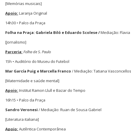
[Memórias musicais]
Apoio:
Laranja Original
14h30 • Palco da Praça
Folha na Praça: Gabriela Biló e Eduardo Scolese /
Mediação: Flavia
[Jornalismo]
Parceria:
Folha de S. Paulo
15h • Auditório do Museu do Futebol
Mar García Puig e Marcella Franco
/ Mediação: Tatiana Vasconcello
[Maternidade e saúde mental]
Apoio:
Institut Ramon Llull e Bazar do Tempo
16h15 • Palco da Praça
Sandro Veronesi
/ Mediação: Ruan de Sousa Gabriel
[Literatura italiana]
Apoio:
Autêntica Contemporânea