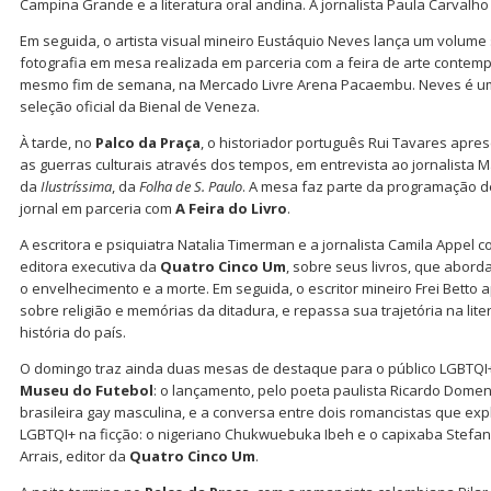
Campina Grande e a literatura oral andina. A jornalista Paula Carvalho
Em seguida, o artista visual mineiro Eustáquio Neves lança um volume 
fotografia em mesa realizada em parceria com a feira de arte contem
mesmo fim de semana, na Mercado Livre Arena Pacaembu. Neves é um
seleção oficial da Bienal de Veneza.
À tarde, no
Palco da Praça
, o historiador português Rui Tavares apre
as guerras culturais através dos tempos, em entrevista ao jornalista 
da
Ilustríssima
, da
Folha de S. Paulo
. A mesa faz parte da programação 
jornal em parceria com
A Feira do Livro
.
A escritora e psiquiatra Natalia Timerman e a jornalista Camila Appel 
editora executiva da
Quatro Cinco Um
, sobre seus livros, que abord
o envelhecimento e a morte. Em seguida, o escritor mineiro Frei Bett
sobre religião e memórias da ditadura, e repassa sua trajetória na liter
história do país.
O domingo traz ainda duas mesas de destaque para o público LGBTQ
Museu do Futebol
: o lançamento, pelo poeta paulista Ricardo Dome
brasileira gay masculina, e a conversa entre dois romancistas que e
LGBTQI+ na ficção: o nigeriano Chukwuebuka Ibeh e o capixaba Stefa
Arrais, editor da
Quatro Cinco Um
.