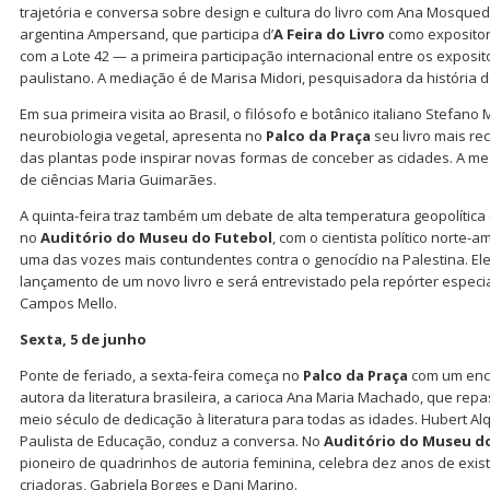
trajetória e conversa sobre design e cultura do livro com Ana Mosque
argentina Ampersand, que participa d’
A Feira do Livro
como expositor
com a Lote 42 — a primeira participação internacional entre os expositor
paulistano. A mediação é de Marisa Midori, pesquisadora da história do
Em sua primeira visita ao Brasil, o filósofo e botânico italiano Stefano
neurobiologia vegetal, apresenta no
Palco da Praça
seu livro mais r
das plantas pode inspirar novas formas de conceber as cidades. A medi
de ciências Maria Guimarães.
A quinta-feira traz também um debate de alta temperatura geopolítica e
no
Auditório do Museu do Futebol
, com o cientista político norte-
uma das vozes mais contundentes contra o genocídio na Palestina. Ele
lançamento de um novo livro e será entrevistado pela repórter especi
Campos Mello.
Sexta, 5 de junho
Ponte de feriado, a sexta-feira começa no
Palco da Praça
com um enc
autora da literatura brasileira, a carioca Ana Maria Machado, que repa
meio século de dedicação à literatura para todas as idades. Hubert A
Paulista de Educação, conduz a conversa. No
Auditório do Museu d
pioneiro de quadrinhos de autoria feminina, celebra dez anos de exi
criadoras, Gabriela Borges e Dani Marino.