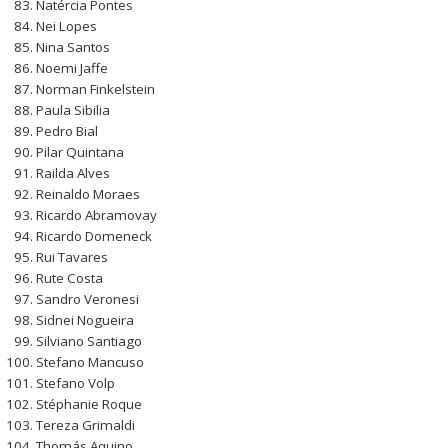
Natércia Pontes
Nei Lopes
Nina Santos
Noemi Jaffe
Norman Finkelstein
Paula Sibilia
Pedro Bial
Pilar Quintana
Railda Alves
Reinaldo Moraes
Ricardo Abramovay
Ricardo Domeneck
Rui Tavares
Rute Costa
Sandro Veronesi
Sidnei Nogueira
Silviano Santiago
Stefano Mancuso
Stefano Volp
Stéphanie Roque
Tereza Grimaldi
Thomás Aquino