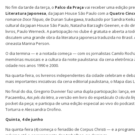
No fim da tarde da terça, o
Palco da Praça
vai receber uma edição pr
Literatura Japonesa
, da Japan House São Paulo com a
Quatro Cinc
romance
Doce Tóquio
, de Durian Sukegawa, traduzido por Sandra Keik
cultural da Japan House São Paulo, Natasha Barzaghi Geenen, e do dir
livros, Paulo Werneck. A participação no clube é gratuita e aberta a to
discutem uma grande obra da literatura japonesa traduzida no Brasil.
cineasta Marina Person.
O dia termina — e a noitada começa — com os jornalistas Camilo Roch
memórias musicais e a cultura da noite paulistana: da cena eletrônic
cidade nos anos 1990 e 2000.
Na quarta-feira, os livreiros independentes da cidade celebram e de
mais importantes iniciativas da cena editorial paulistana, o Mapa das L
No final do dia, Gregorio Duvivier faz uma dupla participação: lança, 
Pacaembu,
Aos pés da letra
, a versão em livro do espetáculo
O céu da lí
pocket da peça; e participa de uma edição especial ao vivo do podcas
Torturra e Alessandra Orofino.
Quinta, 4 de junho
Na quinta-feira (4) começa o feriadão de Corpus Christi — e a progra