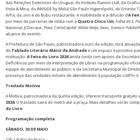
das Relações Exteriores do Uruguai, do Instituto Ramon Llull, da Gráfica
Frida & Mina, do INNSiDE by Meliá São Paulo Higienópolis, do Ernesto T
ArPa, da ,ovo e do Bubu restaurante. A visibilidade e a difusão d’
A Feir
por meio de parcerias de mídia com a
Quatro Cinco Um
,
Folha de S. Pa
Nacional, JCDecaux,
Piauí
,
CartaCapital
,
Mídia Ninja
,
Nexo
,
Gama
e
Publish
alcance do evento.
A Prefeitura de São Paulo, patrocinadora ouro da edição, terá ativaçõ
do
Tablado Literário Mário de Andrade
e um espaço expositivo par
instituição.
A Feira do Livro 2026
ainda conta com apoios da Secretari
Deficiência, por meio da interpretação de Libras na programação ofici
equipe de atendimento ao público; e da Secretaria Municipal de Direi
presença das unidades móveis de atendimento à população LGBTI+ e 
Traslado Motiva
A Motiva, patrocinadora da quinta edição, oferece transporte gratuit
2026
. O traslado sairá do metrô até a praça. Mais detalhes serão comp
do Livro
.
Programação completa
SÁBADO, 30 DE MAIO
11h | Palco da Praça