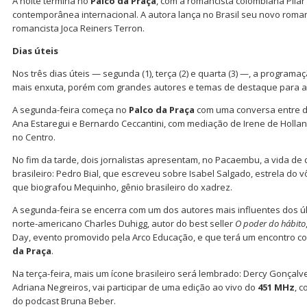
A noite termina no
Palco da Praça
, com a romancista colombiana Pilar
contemporânea internacional. A autora lança no Brasil seu novo rom
romancista Joca Reiners Terron.
Dias úteis
Nos três dias úteis — segunda (1), terça (2) e quarta (3) —, a programaçã
mais enxuta, porém com grandes autores e temas de destaque para a lit
A segunda-feira começa no
Palco da Praça
com uma conversa entre do
Ana Estaregui e Bernardo Ceccantini, com mediação de Irene de Hollan
no Centro.
No fim da tarde, dois jornalistas apresentam, no Pacaembu, a vida d
brasileiro: Pedro Bial, que escreveu sobre Isabel Salgado, estrela do v
que biografou Mequinho, gênio brasileiro do xadrez.
A segunda-feira se encerra com um dos autores mais influentes dos ú
norte-americano Charles Duhigg, autor do best seller
O poder do hábito
Day, evento promovido pela Arco Educação, e que terá um encontro co
da Praça
.
Na terça-feira, mais um ícone brasileiro será lembrado: Dercy Gonçalves
Adriana Negreiros, vai participar de uma edição ao vivo do
451 MHz
, 
do podcast Bruna Beber.