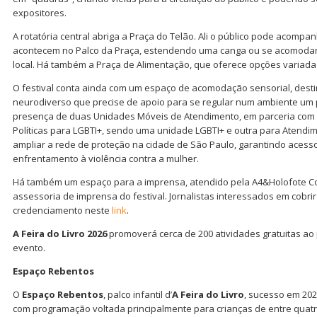
expositores.
A rotatória central abriga a Praça do Telão. Ali o público pode acompa
acontecem no Palco da Praça, estendendo uma canga ou se acomodan
local. Há também a Praça de Alimentação, que oferece opções variada
O festival conta ainda com um espaço de acomodação sensorial, desti
neurodiverso que precise de apoio para se regular num ambiente um p
presença de duas Unidades Móveis de Atendimento, em parceria com
Políticas para LGBTI+, sendo uma unidade LGBTI+ e outra para Atendim
ampliar a rede de proteção na cidade de São Paulo, garantindo acess
enfrentamento à violência contra a mulher.
Há também um espaço para a imprensa, atendido pela A4&Holofote C
assessoria de imprensa do festival. Jornalistas interessados em cobri
credenciamento neste
link
.
A Feira do Livro 2026
promoverá cerca de 200 atividades gratuitas ao 
evento.
Espaço Rebentos
O
Espaço Rebentos
, palco infantil d’
A Feira do Livro
, sucesso em 202
com programação voltada principalmente para crianças de entre quat