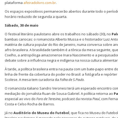
plataforma
afeiradolivro.com.br
.
Os espaços expositivos permanecerão abertos durante todo o período
horário reduzido de segunda a quarta.
Sábado, 30 de maio
O festival literário paulistano abre os trabalhos no sábado (30), no
Pal
bambas cariocas: o romancista Alberto Mussa e o historiador Luiz Anto
matéria de cultura popular do Rio de Janeiro, numa conversa sobre anc
afro-brasileira. A brasilidade também é a tônica da mesa seguinte, que
Coelho, a antropóloga amazonense Inara Nascimento e a pesquisado
debate sobre a influência negra e indígena na nossa cultura alimentar
À tarde, a política brasileira entra na pauta com um bate-papo entre d
linha de frente da cobertura do poder no Brasil: a fotógrafa e repórter
Scolese. A mesa tem curadoria da
Folha de S.Paulo
.
O romancista italiano Sandro Veronesi terá um esperado encontro com
mediação do jornalista Ruan de Sousa Gabriel. A política retorna ao
Pa
especial ao vivo do
Foro de Teresina
, podcast da revista
Piauí
, com Ferna
Costa e Celso Rocha de Barros.
Já no
Auditório do Museu do Futebol
, que fica no Museu do Futebol,