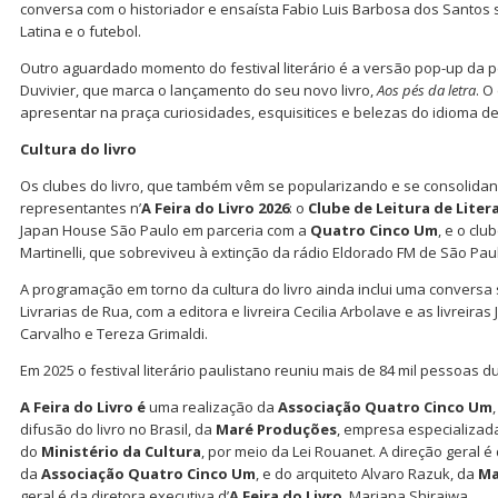
conversa com o historiador e ensaísta Fabio Luis Barbosa dos Santos 
Latina e o futebol.
Outro aguardado momento do festival literário é a versão pop-up da 
Duvivier, que marca o lançamento do seu novo livro,
Aos pés da letra
. O
apresentar na praça curiosidades, esquisitices e belezas do idioma 
Cultura do livro
Os clubes do livro, que também vêm se popularizando e se consolidando
representantes n’
A Feira do Livro 2026
: o
Clube de Leitura de Lite
Japan House São Paulo em parceria com a
Quatro Cinco Um
, e o clu
Martinelli, que sobreviveu à extinção da rádio Eldorado FM de São Pau
A programação em torno da cultura do livro ainda inclui uma conversa
Livrarias de Rua, com a editora e livreira Cecilia Arbolave e as livreiras
Carvalho e Tereza Grimaldi.
Em 2025 o festival literário paulistano reuniu mais de 84 mil pessoas d
A Feira do Livro é
uma realização da
Associação Quatro Cinco Um
difusão do livro no Brasil, da
Maré Produções
, empresa especializad
do
Ministério da Cultura
, por meio da Lei Rouanet. A direção geral 
da
Associação Quatro Cinco Um
, e do arquiteto Alvaro Razuk, da
Ma
geral é da diretora executiva d’
A Feira do Livro
, Mariana Shiraiwa.