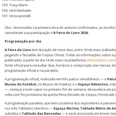
Tracy Mann
Uirá Machado
Vera Iaconelli
Obs.: Anunciadas na primeira leva de autores confirmados, as escrito
cancelaram sua participação n’
A Feira do Livro 2026
.
Programação por dia
A Feira do Livro
tem duração de nove dias, entre 30 de maio (sábado) 
pegando o feriadão de Corpus Christi. Todas as informações sobre a 
publicadas a partir do dia 14 de maio na plataforma
afeiradolivro.com.
fonte oficial para consultar dias, horários e composição das mesas, 
programação oficial e na paralela.
A programação oficial, realizada em três palcos simultâneos — o
Palc
Museu do Futebol
, no Museu do Futebol; e o
Espaço Rebentos
, vol
—, começa a todo vapor no primeiro fim de semana, desacelera um po
volta com força máxima da quinta-feira (feriado de Corpus Christi) at
A programação paralela, que tem curadoria dos expositores e parceiro
nos três Tablados Literários —
Espaço Motiva
,
Tablado Mário de A
substitui o
Tablado das Bancadas
— e será anunciada em breve, t