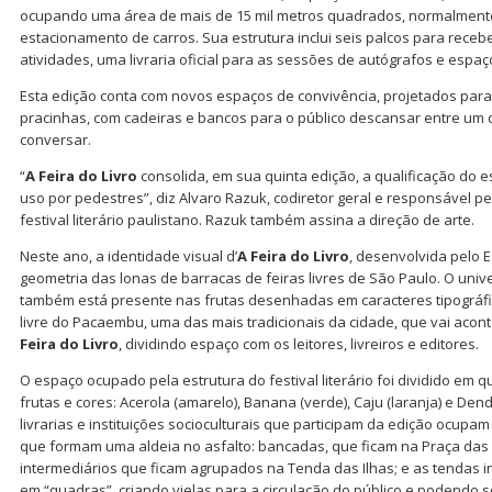
ocupando uma área de mais de 15 mil metros quadrados, normalmente
estacionamento de carros. Sua estrutura inclui seis palcos para recebe
atividades, uma livraria oficial para as sessões de autógrafos e espa
Esta edição conta com novos espaços de convivência, projetados pa
pracinhas, com cadeiras e bancos para o público descansar entre um de
conversar.
“
A Feira do Livro
consolida, em sua quinta edição, a qualificação do e
uso por pedestres”, diz Alvaro Razuk, codiretor geral e responsável pe
festival literário paulistano. Razuk também assina a direção de arte.
Neste ano, a identidade visual d’
A Feira do Livro
, desenvolvida pelo 
geometria das lonas de barracas de feiras livres de São Paulo. O univ
também está presente nas frutas desenhadas em caracteres tipográfic
livre do Pacaembu, uma das mais tradicionais da cidade, que vai acont
Feira do Livro
, dividindo espaço com os leitores, livreiros e editores.
O espaço ocupado pela estrutura do festival literário foi dividido em q
frutas e cores: Acerola (amarelo), Banana (verde), Caju (laranja) e Dend
livrarias e instituições socioculturais que participam da edição ocupam
que formam uma aldeia no asfalto: bancadas, que ficam na Praça das 
intermediários que ficam agrupados na Tenda das Ilhas; e as tendas i
em “quadras”, criando vielas para a circulação do público e podendo