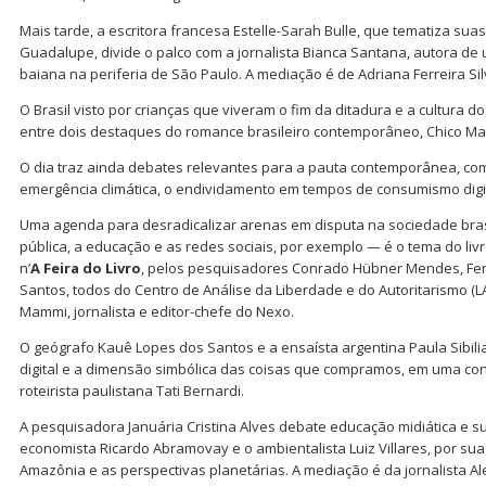
Mais tarde, a escritora francesa Estelle-Sarah Bulle, que tematiza suas
Guadalupe, divide o palco com a jornalista Bianca Santana, autora d
baiana na periferia de São Paulo. A mediação é de Adriana Ferreira Sil
O Brasil visto por crianças que viveram o fim da ditadura e a cultura 
entre dois destaques do romance brasileiro contemporâneo, Chico Mat
O dia traz ainda debates relevantes para a pauta contemporânea, como 
emergência climática, o endividamento em tempos de consumismo digit
Uma agenda para desradicalizar arenas em disputa na sociedade bra
pública, a educação e as redes sociais, por exemplo — é o tema do liv
n’
A
Feira do Livro
, pelos pesquisadores Conrado Hübner Mendes, Fe
Santos, todos do Centro de Análise da Liberdade e do Autoritarismo (L
Mammi, jornalista e editor-chefe do Nexo.
O geógrafo Kauê Lopes dos Santos e a ensaísta argentina Paula Sibi
digital e a dimensão simbólica das coisas que compramos, em uma con
roteirista paulistana Tati Bernardi.
A pesquisadora Januária Cristina Alves debate educação midiática e s
economista Ricardo Abramovay e o ambientalista Luiz Villares, por su
Amazônia e as perspectivas planetárias. A mediação é da jornalista A