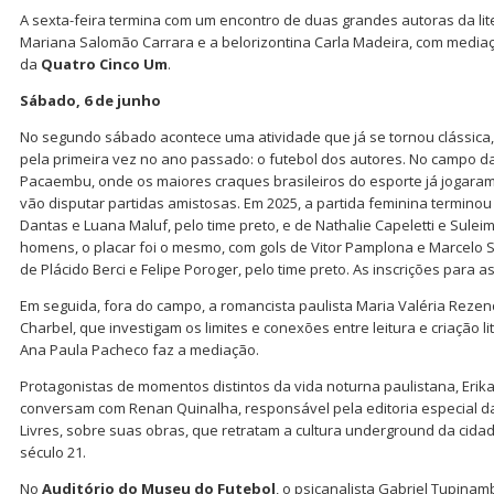
A sexta-feira termina com um encontro de duas grandes autoras da lite
Mariana Salomão Carrara e a belorizontina Carla Madeira, com mediaç
da
Quatro Cinco Um
.
Sábado, 6 de junho
No segundo sábado acontece uma atividade que já se tornou clássica,
pela primeira vez no ano passado: o futebol dos autores. No campo d
Pacaembu, onde os maiores craques brasileiros do esporte já jogaram
vão disputar partidas amistosas. Em 2025, a partida feminina terminou
Dantas e Luana Maluf, pelo time preto, e de Nathalie Capeletti e Suleim
homens, o placar foi o mesmo, com gols de Vitor Pamplona e Marcelo Si
de Plácido Berci e Felipe Poroger, pelo time preto. As inscrições para a
Em seguida, fora do campo, a romancista paulista Maria Valéria Rezend
Charbel, que investigam os limites e conexões entre leitura e criação li
Ana Paula Pacheco faz a mediação.
Protagonistas de momentos distintos da vida noturna paulistana, Erik
conversam com Renan Quinalha, responsável pela editoria especial 
Livres, sobre suas obras, que retratam a cultura underground da cida
século 21.
No
Auditório do Museu do Futebol
, o psicanalista Gabriel Tupina