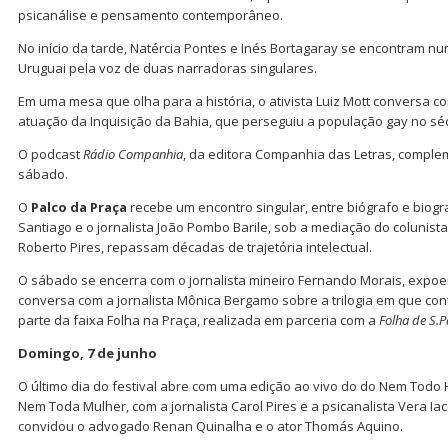
psicanálise e pensamento contemporâneo.
No início da tarde, Natércia Pontes e Inés Bortagaray se encontram 
Uruguai pela voz de duas narradoras singulares.
Em uma mesa que olha para a história, o ativista Luiz Mott conversa 
atuação da Inquisição da Bahia, que perseguiu a população gay no séc
O podcast
Rádio Companhia
, da editora Companhia das Letras, compl
sábado.
O
Palco da Praça
recebe um encontro singular, entre biógrafo e biografa
Santiago e o jornalista João Pombo Barile, sob a mediação do colunist
Roberto Pires, repassam décadas de trajetória intelectual.
O sábado se encerra com o jornalista mineiro Fernando Morais, expoen
conversa com a jornalista Mônica Bergamo sobre a trilogia em que cont
parte da faixa Folha na Praça, realizada em parceria com a
Folha de S.P
Domingo, 7 de junho
O último dia do festival abre com uma edição ao vivo do do Nem Todo
Nem Toda Mulher, com a jornalista Carol Pires e a psicanalista Vera Iac
convidou o advogado Renan Quinalha e o ator Thomás Aquino.