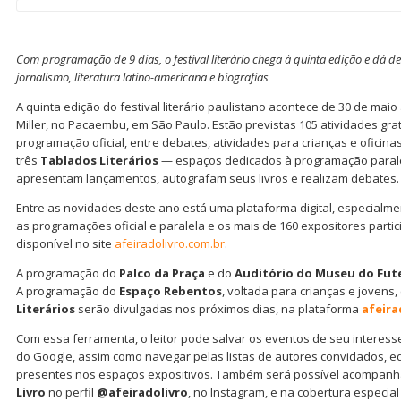
Com programação de 9 dias, o festival literário chega à quinta edição e dá 
jornalismo, literatura latino-americana e biografias
A quinta edição do festival literário paulistano acontece de 30 de maio
Miller, no Pacaembu, em São Paulo. Estão previstas 105 atividades grat
programação oficial, entre debates, atividades para crianças e oficinas
três
Tablados Literários
— espaços dedicados à programação paralel
apresentam lançamentos, autografam seus livros e realizam debates.
Entre as novidades deste ano está uma plataforma digital, especialm
as programações oficial e paralela e os mais de 160 expositores partic
disponível no site
afeiradolivro.com.br
.
A programação do
Palco da Praça
e do
Auditório do Museu do Fut
A programação do
Espaço Rebentos
, voltada para crianças e jovens,
Literários
serão divulgadas nos próximos dias, na plataforma
afeira
Com essa ferramenta, o leitor pode salvar os eventos de seu intere
do Google, assim como navegar pelas listas de autores convidados, edit
presentes nos espaços expositivos. Também será possível acompanha
Livro
no perfil
@afeiradolivro
, no Instagram, e na cobertura especia