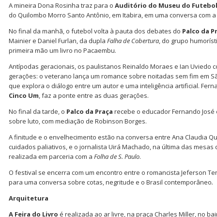
A mineira Dona Rosinha traz para o
Auditório do Museu do Futebo
do Quilombo Morro Santo Antônio, em Itabira, em uma conversa com a 
No final da manhã, o futebol volta à pauta dos debates do
Palco da P
Mainier e Daniel Furlan, da dupla
Falha de Cobertura
, do grupo humorís
primeira mão um livro no Pacaembu.
Antípodas geracionais, os paulistanos Reinaldo Moraes e Ian Uviedo 
gerações: o veterano lança um romance sobre noitadas sem fim em Sã
que explora o diálogo entre um autor e uma inteligência artificial. Fer
Cinco Um
, faz a ponte entre as duas gerações.
No final da tarde, o
Palco da Praça
recebe o educador Fernando José
sobre luto, com mediação de Robinson Borges.
A finitude e o envelhecimento estão na conversa entre Ana Claudia Qu
cuidados paliativos, e o jornalista Uirá Machado, na última das mesas 
realizada em parceria com a
Folha de S. Paulo
.
O festival se encerra com um encontro entre o romancista Jeferson Ten
para uma conversa sobre cotas, negritude e o Brasil contemporâneo
.
Arquitetura
A Feira do Livro
é realizada ao ar livre, na praça Charles Miller, no b