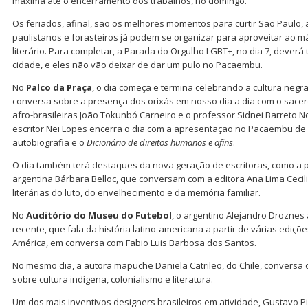
máxima até o encerramento dos trabalhos, no domingo.
Os feriados, afinal, são os melhores momentos para curtir São Paulo, ai
paulistanos e forasteiros já podem se organizar para aproveitar ao m
literário. Para completar, a Parada do Orgulho LGBT+, no dia 7, deverá 
cidade, e eles não vão deixar de dar um pulo no Pacaembu.
No
Palco da Praça
, o dia começa e termina celebrando a cultura negr
conversa sobre a presença dos orixás em nosso dia a dia com o sacerd
afro-brasileiras João Tokunbó Carneiro e o professor Sidnei Barreto No
escritor Nei Lopes encerra o dia com a apresentação no Pacaembu de 
autobiografia e o
Dicionário de direitos humanos e afins
.
O dia também terá destaques da nova geração de escritoras, como a pa
argentina Bárbara Belloc, que conversam com a editora Ana Lima Ceci
literárias do luto, do envelhecimento e da memória familiar.
No
Auditório do Museu do Futebol
, o argentino Alejandro Droznes
recente, que fala da história latino-americana a partir de várias ediç
América, em conversa com Fabio Luis Barbosa dos Santos.
No mesmo dia, a autora mapuche Daniela Catrileo, do Chile, conversa
sobre cultura indígena, colonialismo e literatura.
Um dos mais inventivos designers brasileiros em atividade, Gustavo Pi