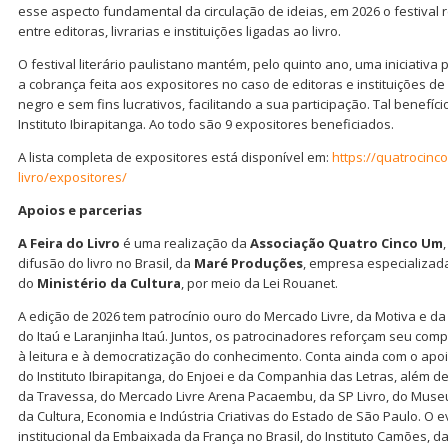
esse aspecto fundamental da circulação de ideias, em 2026 o festival 
entre editoras, livrarias e instituições ligadas ao livro.
O festival literário paulistano mantém, pelo quinto ano, uma iniciativa 
a cobrança feita aos expositores no caso de editoras e instituições de 
negro e sem fins lucrativos, facilitando a sua participação. Tal benefíc
Instituto Ibirapitanga. Ao todo são 9 expositores beneficiados.
A lista completa de expositores está disponível em:
https://quatrocinc
livro/expositores/
Apoios e parcerias
A Feira do Livro
é uma realização da
Associação Quatro Cinco Um
difusão do livro no Brasil, da
Maré Produções
, empresa especializad
do
Ministério da Cultura
, por meio da Lei Rouanet.
A edição de 2026 tem patrocínio ouro do Mercado Livre, da Motiva e da
do Itaú e Laranjinha Itaú. Juntos, os patrocinadores reforçam seu com
à leitura e à democratização do conhecimento. Conta ainda com o apo
do Instituto Ibirapitanga, do Enjoei e da Companhia das Letras, além de 
da Travessa, do Mercado Livre Arena Pacaembu, da SP Livro, do Museu 
da Cultura, Economia e Indústria Criativas do Estado de São Paulo. O
institucional da Embaixada da França no Brasil, do Instituto Camões, d