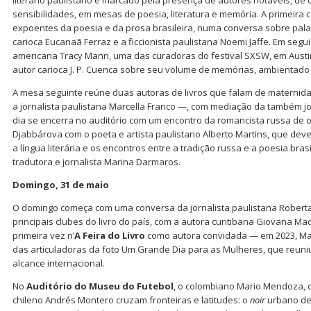
literário paulistano é marcado pela presença de autores notáveis, de 
sensibilidades, em mesas de poesia, literatura e memória. A primeira c
expoentes da poesia e da prosa brasileira, numa conversa sobre pala
carioca Eucanaã Ferraz e a ficcionista paulistana Noemi Jaffe. Em segui
americana Tracy Mann, uma das curadoras do festival SXSW, em Austi
autor carioca J. P. Cuenca sobre seu volume de memórias, ambientado
A mesa seguinte reúne duas autoras de livros que falam de maternida
a jornalista paulistana Marcella Franco —, com mediação da também jo
dia se encerra no auditório com um encontro da romancista russa de 
Djabbárova com o poeta e artista paulistano Alberto Martins, que dev
a língua literária e os encontros entre a tradição russa e a poesia bra
tradutora e jornalista Marina Darmaros.
Domingo, 31 de maio
O domingo começa com uma conversa da jornalista paulistana Roberta
principais clubes do livro do país, com a autora curitibana Giovana M
primeira vez n’
A Feira do Livro
como autora convidada — em 2023, Ma
das articuladoras da foto Um Grande Dia para as Mulheres, que reuni
alcance internacional.
No
Auditório do Museu do Futebol
, o colombiano Mario Mendoza, o
chileno Andrés Montero cruzam fronteiras e latitudes: o
noir
urbano de 