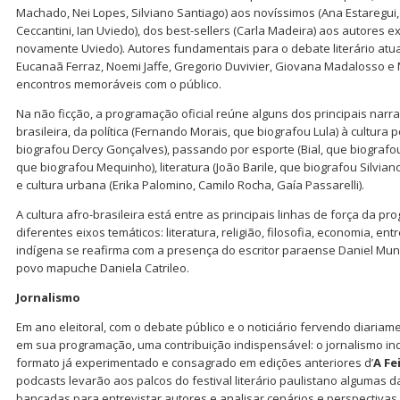
Machado, Nei Lopes, Silviano Santiago) aos novíssimos (Ana Estaregui,
Ceccantini, Ian Uviedo), dos best-sellers (Carla Madeira) aos autores 
novamente Uviedo). Autores fundamentais para o debate literário atua
Eucanaã Ferraz, Noemi Jaffe, Gregorio Duvivier, Giovana Madalosso e
encontros memoráveis com o público.
Na não ficção, a programação oficial reúne alguns dos principais na
brasileira, da política (Fernando Morais, que biografou Lula) à cultura
biografou Dercy Gonçalves), passando por esporte (Bial, que biografou
que biografou Mequinho), literatura (João Barile, que biografou Silvian
e cultura urbana (Erika Palomino, Camilo Rocha, Gaía Passarelli).
A cultura afro-brasileira está entre as principais linhas de força da p
diferentes eixos temáticos: literatura, religião, filosofia, economia, e
indígena se reafirma com a presença do escritor paraense Daniel Mun
povo mapuche Daniela Catrileo.
Jornalismo
Em ano eleitoral, com o debate público e o noticiário fervendo diariam
em sua programação, uma contribuição indispensável: o jornalismo in
formato já experimentado e consagrado em edições anteriores d’
A Fe
podcasts levarão aos palcos do festival literário paulistano algumas 
bancadas para entrevistar autores e analisar cenários e perspectivas