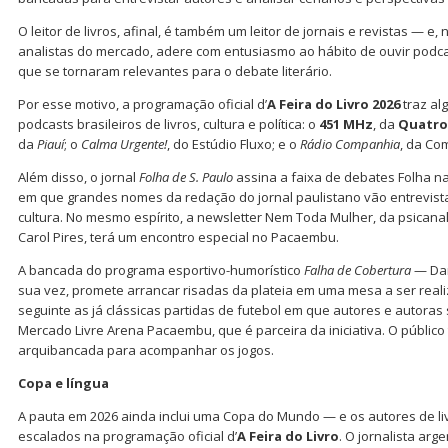
O leitor de livros, afinal, é também um leitor de jornais e revistas — 
analistas do mercado, adere com entusiasmo ao hábito de ouvir podcas
que se tornaram relevantes para o debate literário.
Por esse motivo, a programação oficial d’
A
Feira do Livro 2026
traz al
podcasts brasileiros de livros, cultura e política: o
451 MHz
, da
Quatro
da
Piauí
; o
Calma Urgente!
, do Estúdio Fluxo; e o
Rádio Companhia
, da Co
Além disso, o jornal
Folha de S. Paulo
assina a faixa de debates Folha na
em que grandes nomes da redação do jornal paulistano vão entrevistar 
cultura. No mesmo espírito, a newsletter Nem Toda Mulher, da psicanalis
Carol Pires, terá um encontro especial no Pacaembu.
A bancada do programa esportivo-humorístico
Falha de Cobertura
— Dan
sua vez, promete arrancar risadas da plateia em uma mesa a ser reali
seguinte as já clássicas partidas de futebol em que autores e autora
Mercado Livre Arena Pacaembu, que é parceira da iniciativa. O público 
arquibancada para acompanhar os jogos.
Copa e língua
A pauta em 2026 ainda inclui uma Copa do Mundo — e os autores de li
escalados na programação oficial d’
A Feira do Livro
. O jornalista ar