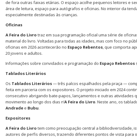
de fora outras faixas etárias. O espaço acolhe pequenos leitores e 
área de leitura, espaço para autógrafos e oficinas. No interior da tend
especialmente destinadas às crianças.
Oficinas
A Feira do Livro
traz em sua programação oficial uma série de oficina
material do livro. Voltadas para todas as idades, mas com foco no públi
oficinas em 2026 acontecerão no
Espaço Rebentos
, que comporta a
20 jovens e adultos.
Informações sobre convidados e programação do
Espaço Rebentos
s
Tablados Literários
Os
Tablados Literários
— três palcos espalhados pela praça — com
feita em parceria com os expositores. O projeto iniciado em 2024 conti
consecutivo abrigando bate-papos, lançamentos e outras atividades 
movimento ao longo dos dias n’
A Feira do Livro
. Neste ano, os tabla
Andrade
e
Bubu
.
Expositores
A Feira do Livro
tem como preocupação central a bibliodiversidade, is
autores de perfis diversos, trazendo diferentes pontos de vista para 