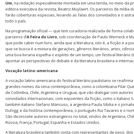
Um
, na redação especialmente montada em uma tenda, no meio da p
editora executiva da revista, Beatriz Muylaert. Os parceiros de mídia do 
farão coberturas especiais, levando as falas dos convidados e o astr
todo o país.
Na programação oficial — que tem curadoria realizada de forma colab
parceiros d’
A Feira do Livro
, sob coordenação de Paulo Werneck e Mar
que pode caber num livro, ainda que a literatura, isto é, a ficção e a p
que se busca é a mistura de gerações, gêneros literários, artes, ciênci
uma boa livraria espelha o espírito de um tempo, um festival literário 
apontar as perspectivas do debate e da literatura brasileira e internac
Vocação latino-americana
A vocação latino-americana do festival literário paulistano se reafir
grandes nomes da cena contemporânea, como a colombiana Pilar Quint
de Colômbia, Chile, Argentina e Uruguai, que vão dialogar com autores 
convidados internacionais, com expoentes da ficção, como o italiano S
também italiano Stefano Mancuso, a argentina Paula Sibilia e o jornal
Duhigg; e da história contemporânea, o português Rui Tavares e o nor
São dezessete autores estrangeiros no total, vindos de Argentina, Chil
Rússia, França, Portugal, Espanha e Estados Unidos.
A literatura brasileira também conta com representantes de peso, do