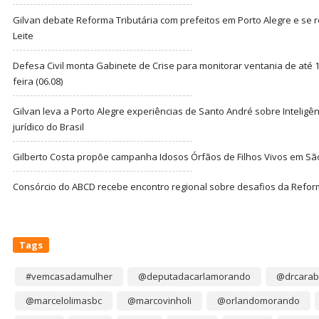
Gilvan debate Reforma Tributária com prefeitos em Porto Alegre e s
Leite
Defesa Civil monta Gabinete de Crise para monitorar ventania de até 1
feira (06.08)
Gilvan leva a Porto Alegre experiências de Santo André sobre Inteligênc
jurídico do Brasil
Gilberto Costa propõe campanha Idosos Órfãos de Filhos Vivos em Sã
Consórcio do ABCD recebe encontro regional sobre desafios da Refor
Tags
#vemcasadamulher
@deputadacarlamorando
@drcarab
@marcelolimasbc
@marcovinholi
@orlandomorando