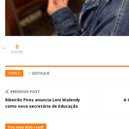
0
SHARE
TOPICS:
DESTAQUE
PREVIOUS POST
Ribeirão Pires anuncia Leni Walendy
A 
como nova secretária de Educação
You may also read!