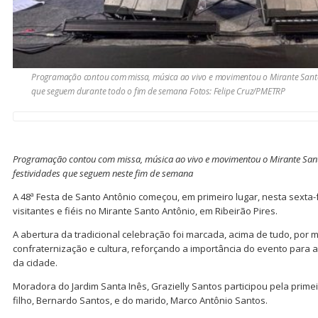
Programação contou com missa, música ao vivo e movimentou o Mirante Santo
que seguem durante todo o fim de semana Fotos: Felipe Cruz/PMETRP
Programação contou com missa, música ao vivo e movimentou o Mirante Sant
festividades que seguem neste fim de semana
A 48ª Festa de Santo Antônio começou, em primeiro lugar, nesta sexta-
visitantes e fiéis no Mirante Santo Antônio, em Ribeirão Pires.
A abertura da tradicional celebração foi marcada, acima de tudo, por 
confraternização e cultura, reforçando a importância do evento para a 
da cidade.
Moradora do Jardim Santa Inês, Grazielly Santos participou pela prime
filho, Bernardo Santos, e do marido, Marco Antônio Santos.