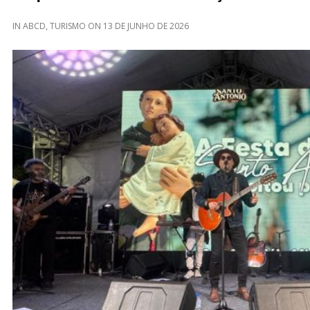
IN
ABCD
,
TURISMO
ON
13 DE JUNHO DE 2026