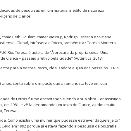
 décadas de pesquisas em um material inédito de natureza
rigens de Clarice.
 como Beth Goulart, Itamar Vieira Jr, Rodrigo Lacerda e Svitlana
iliense, Global, Intrínseca e Rocco, também traz Teresa Montero.
 PUC-Rio. Teresa é autora de “À procura da própria coisa. Uma
 de Clarice – passeio afetivo pela cidade” (Autêntica, 2018).
ector para a editora Rocco, idealizadora e guia dos passeios ‘O Rio
15 anos, conta sobre o impacto que a romancista teve em sua
uldade de Letras fui me encantando e lendo a sua obra. Ter assistido
’, em 1981, e vê-la declamando um texto de Clarice, ajudou muito
o, Teresa.
 vida. Como existia uma mulher que pudesse escrever daquele jeito?
PUC-Rio em 1992 porque já estava fazendo a pesquisa da biografia