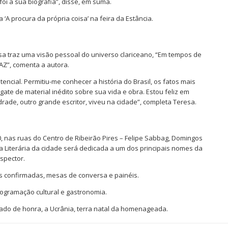
i a sua biografia”, disse, em suma.
 ‘A procura da própria coisa’ na feira da Estância.
a traz uma visão pessoal do universo clariceano, “Em tempos de
AZ”, comenta a autora.
tencial. Permitiu-me conhecer a história do Brasil, os fatos mais
gate de material inédito sobre sua vida e obra. Estou feliz em
ade, outro grande escritor, viveu na cidade”, completa Teresa.
, nas ruas do Centro de Ribeirão Pires – Felipe Sabbag, Domingos
a Literária da cidade será dedicada a um dos principais nomes da
ispector.
as confirmadas, mesas de conversa e painéis.
rogramação cultural e gastronomia.
dado de honra, a Ucrânia, terra natal da homenageada.