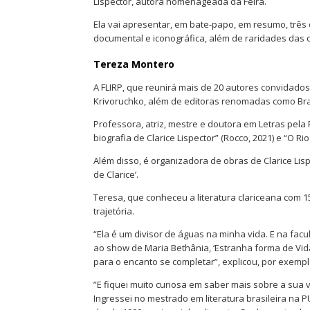
Lispector, autora homenageada da Feira.
Ela vai apresentar, em bate-papo, em resumo, três
documental e iconográfica, além de raridades das o
Tereza Montero
A FLIRP, que reunirá mais de 20 autores convidados,
Krivoruchko, além de editoras renomadas como Bras
Professora, atriz, mestre e doutora em Letras pela
biografia de Clarice Lispector” (Rocco, 2021) e “O Rio
Além disso, é organizadora de obras de Clarice Lisp
de Clarice’.
Teresa, que conheceu a literatura clariceana com 
trajetória.
“Ela é um divisor de águas na minha vida. E na fac
ao show de Maria Bethânia, ‘Estranha forma de Vida
para o encanto se completar”, explicou, por exempl
”E fiquei muito curiosa em saber mais sobre a sua
Ingressei no mestrado em literatura brasileira na 